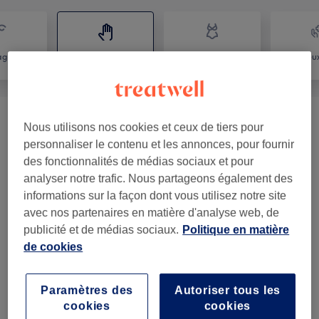
age
Massage
Corps
Mieux
Soins Du Corps 🌿
(
5
)
à partir de 50 €
Nous utilisons nos cookies et ceux de tiers pour
personnaliser le contenu et les annonces, pour fournir
Soins Tête Et Visage 🌸
(
1
)
à partir de 90 €
des fonctionnalités de médias sociaux et pour
analyser notre trafic. Nous partageons également des
Soins Energétiques
(
1
)
à partir de 90 €
informations sur la façon dont vous utilisez notre site
avec nos partenaires en matière d'analyse web, de
publicité et de médias sociaux.
Politique en matière
Notre travail
de cookies
Appuyez sur l'image pour voir plus de détails
Paramètres des
Autoriser tous les
cookies
cookies