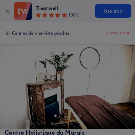
Treatwell
Use app
130K
Centres de bien-être proches
JE M'IDENTIFIE
Centre Holistique du Marais