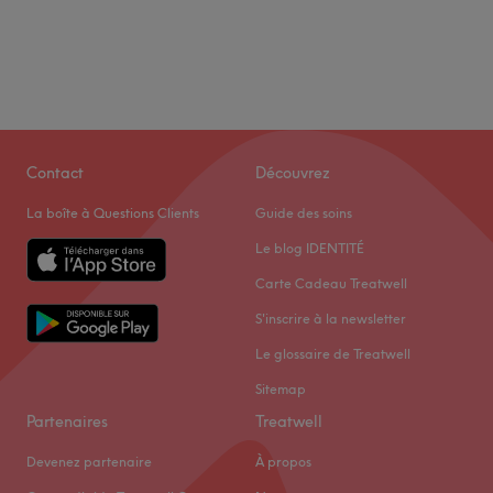
Contact
Découvrez
La boîte à Questions Clients
Guide des soins
Le blog IDENTITÉ
Carte Cadeau Treatwell
S'inscrire à la newsletter
Le glossaire de Treatwell
Sitemap
Partenaires
Treatwell
Devenez partenaire
À propos