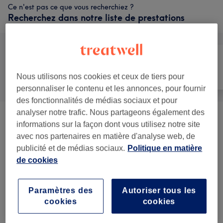
Ce n'est pas ce que vous recherchiez ?
Recherchez dans notre liste de prestations
Tout
Épilation
Visage
Nous utilisons nos cookies et ceux de tiers pour
personnaliser le contenu et les annonces, pour fournir
des fonctionnalités de médias sociaux et pour
analyser notre trafic. Nous partageons également des
Femme - Épilation À La Cire Visage &
informations sur la façon dont vous utilisez notre site
à partir de 6 €
Corps
(
18
)
avec nos partenaires en matière d'analyse web, de
publicité et de médias sociaux.
Politique en matière
Homme - Épilation À La
de cookies
à partir de 13,50 €
Cire
(
6
)
Paramètres des
Autoriser tous les
cookies
cookies
Avis sur l'établissement