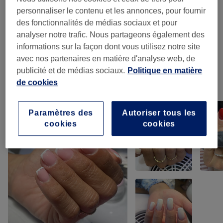
Manucure
(
7
)
à partir de 10 €
personnaliser le contenu et les annonces, pour fournir
des fonctionnalités de médias sociaux et pour
Beauté Des Pieds
(
9
)
à partir de 10 €
analyser notre trafic. Nous partageons également des
informations sur la façon dont vous utilisez notre site
Pose De Faux Ongles
(
6
)
à partir de 3 €
avec nos partenaires en matière d'analyse web, de
publicité et de médias sociaux.
Politique en matière
de cookies
Notre travail
Appuyez sur l'image pour voir plus de détails
Paramètres des
Autoriser tous les
cookies
cookies