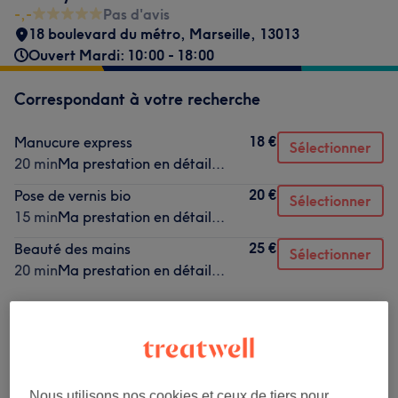
-,-
Pas d'avis
18 boulevard du métro
,
Marseille
,
13013
Ouvert Mardi: 10:00 - 18:00
Correspondant à votre recherche
18 €
Manucure express
Sélectionner
20 min
Ma prestation en détail...
20 €
Pose de vernis bio
Sélectionner
15 min
Ma prestation en détail...
25 €
Beauté des mains
Sélectionner
20 min
Ma prestation en détail...
Ce n'est pas ce que vous recherchiez ?
Recherchez dans notre liste de prestations
Nous utilisons nos cookies et ceux de tiers pour