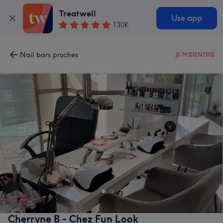
Treatwell
Use app
130K
Nail bars proches
JE M'IDENTIFIE
Cherryne B - Chez Fun Look