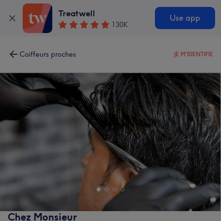
Treatwell
Use app
130K
Coiffeurs proches
JE M'IDENTIFIE
Chez Monsieur