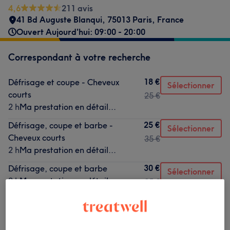
4,6
211 avis
41 Bd Auguste Blanqui, 75013 Paris, France
Ouvert Aujourd'hui: 09:00 - 20:00
Correspondant à votre recherche
18 €
Défrisage et coupe - Cheveux
Sélectionner
courts
25 €
2 h
Ma prestation en détail...
25 €
Défrisage, coupe et barbe -
Sélectionner
Cheveux courts
35 €
2 h
Ma prestation en détail...
30 €
Défrisage, coupe et barbe
Sélectionner
2 h
Ma prestation en détail...
35 €
Ce n'est pas ce que vous recherchiez ?
Recherchez dans notre liste de prestations