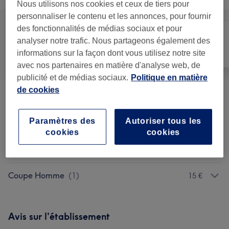
Nous utilisons nos cookies et ceux de tiers pour
personnaliser le contenu et les annonces, pour fournir
des fonctionnalités de médias sociaux et pour
analyser notre trafic. Nous partageons également des
informations sur la façon dont vous utilisez notre site
Tout
Coiffure
Épilation
avec nos partenaires en matière d'analyse web, de
publicité et de médias sociaux.
Politique en matière
de cookies
Forfaits
(
14
)
à partir de 18 €
Paramètres des
Autoriser tous les
Barbe
(
1
)
à partir de 10 €
cookies
cookies
Coupe Enfant Et Adolescent
(
2
)
à partir de 10 €
Coupe Homme
(
1
)
15 €
Avis sur l'établissement