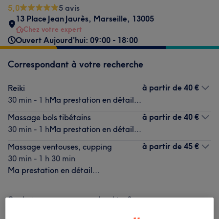
5,0
5 avis
13 Place Jean Jaurès
,
Marseille
,
13005
Chez votre expert
Ouvert Aujourd'hui: 09:00 - 18:00
Correspondant à votre recherche
à partir de
40 €
Reiki
30 min - 1 h
Ma prestation en détail...
à partir de
40 €
Massage bols tibétains
30 min - 1 h
Ma prestation en détail...
à partir de
45 €
Massage ventouses, cupping
30 min - 1 h 30 min
Ma prestation en détail...
Ce n'est pas ce que vous recherchiez ?
Recherchez dans notre liste de prestations