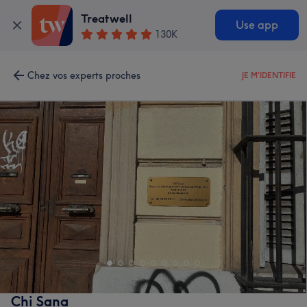
Treatwell
Use app
130K
Chez vos experts proches
JE M'IDENTIFIE
Chi Sana