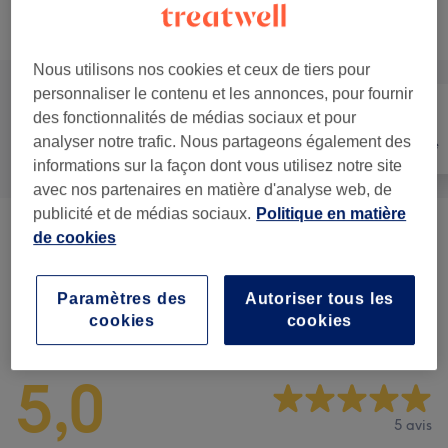
Ce n'est pas ce que vous recherchiez ?
Recherchez dans notre liste de prestations
Nous utilisons nos cookies et ceux de tiers pour
personnaliser le contenu et les annonces, pour fournir
des fonctionnalités de médias sociaux et pour
analyser notre trafic. Nous partageons également des
Tout
Massage
Mieux-être
informations sur la façon dont vous utilisez notre site
avec nos partenaires en matière d'analyse web, de
publicité et de médias sociaux.
Politique en matière
Massage Équilibre
(
3
)
de cookies
à partir de 40 €
Paramètres des
Autoriser tous les
Avis sur l'établissement
cookies
cookies
5,0
5 avis