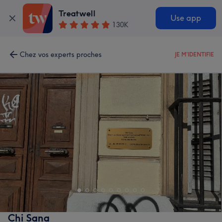
Treatwell
Use app
130K
Chez vos experts proches
JE M'IDENTIFIE
Chi Sana