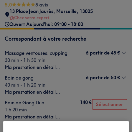
5,0
5 avis
13 Place Jean Jaurès
,
Marseille
,
13005
Chez votre expert
Ouvert Aujourd'hui: 09:00 - 18:00
Correspondant à votre recherche
à partir de
45 €
Massage ventouses, cupping
30 min - 1 h 30 min
Ma prestation en détail...
à partir de
50 €
Bain de gong
40 min - 1 h 20 min
Ma prestation en détail...
140 €
Bain de Gong Duo
Sélectionner
1 h 20 min
Ma prestation en détail...