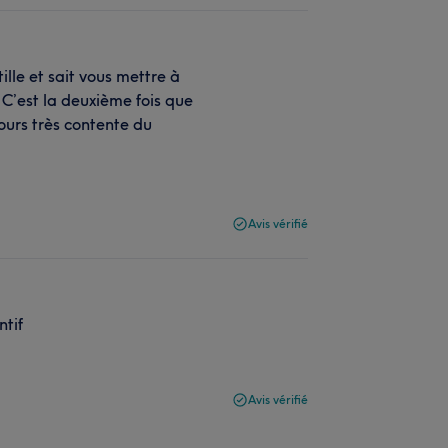
ille et sait vous mettre à
. C’est la deuxième fois que
ujours très contente du
Avis vérifié
ntif
Avis vérifié