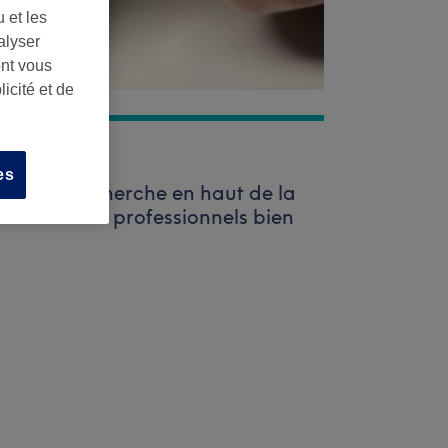
 et les
alyser
ont vous
icité et de
es
barre de recherche en haut de la
de nombreux professionnels bien