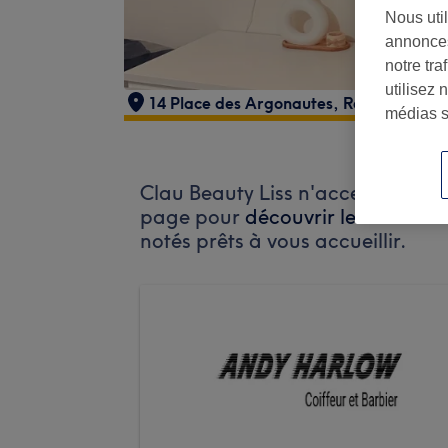
Nous util
annonces
notre tr
utilisez 
14 Place des Argonautes
,
Reims
,
51100
médias s
Clau Beauty Liss n'accepte pas en
page pour
découvrir les salons 
notés prêts à vous accueillir.