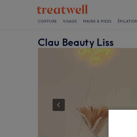
COIFFURE
VISAGE
MAINS & PIEDS
ÉPILATIO
Clau Beauty Liss