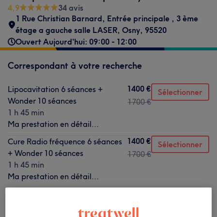
4,9
34 avis
1 Rue Christian Barnard
,
Entrée principale
,
3 ème
étage a gauche salle LASER
,
Osny
,
95520
Ouvert Aujourd'hui: 09:00 - 12:00
Correspondant à votre recherche
1400 €
Lipocavitation 6 séances +
Sélectionner
Wonder 10 séances
1700 €
1 h 45 min
Ma prestation en détail...
1400 €
Cure Radio fréquence 6 séances
Sélectionner
+ Wonder 10 séances
1700 €
1 h 45 min
Ma prestation en détail...
à partir de
35 €
Led- Photobiomodulation
30 min
Ma prestation en détail...