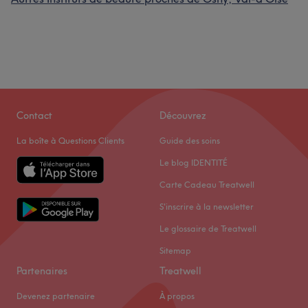
Contact
Découvrez
La boîte à Questions Clients
Guide des soins
Le blog IDENTITÉ
Carte Cadeau Treatwell
S'inscrire à la newsletter
Le glossaire de Treatwell
Sitemap
Partenaires
Treatwell
Devenez partenaire
À propos