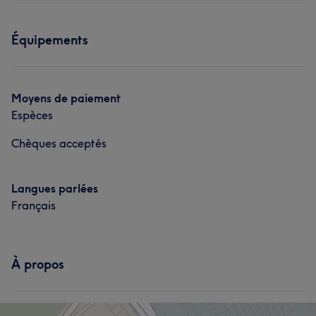
Corps
Visage
Épilation
Prestations
Médecine esthétique
Équipements
Visage
Épilation
Médecine esthétique
L'avis de nos clients sur Sabrina
Moyens de paiement
Qualifié/e
5
Espèces
Chèques acceptés
Langues parlées
Français
À propos