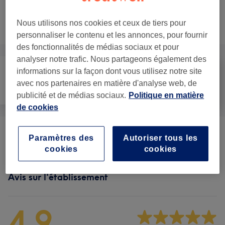
Ce n'est pas ce que vous recherchiez ?
Nous utilisons nos cookies et ceux de tiers pour
Recherchez dans notre liste de prestations
personnaliser le contenu et les annonces, pour fournir
des fonctionnalités de médias sociaux et pour
analyser notre trafic. Nous partageons également des
informations sur la façon dont vous utilisez notre site
avec nos partenaires en matière d'analyse web, de
Médecine
Visage
Corps
esthétique
publicité et de médias sociaux.
Politique en matière
de cookies
Perte De Poids Et Anti-cellulite
(
6
)
à partir de 150 €
Paramètres des
Autoriser tous les
cookies
cookies
Avis sur l'établissement
4,9