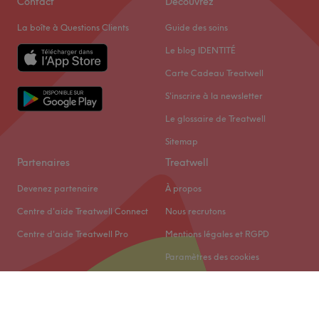
Contact
Découvrez
La boîte à Questions Clients
Guide des soins
Le blog IDENTITÉ
Carte Cadeau Treatwell
S'inscrire à la newsletter
Le glossaire de Treatwell
Sitemap
Partenaires
Treatwell
Devenez partenaire
À propos
Centre d'aide Treatwell Connect
Nous recrutons
Centre d'aide Treatwell Pro
Mentions légales et RGPD
Paramètres des cookies
© 2026 Treatwell Limited