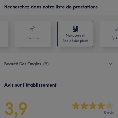
Recherchez dans notre liste de prestations
Manucure et
Coiffure
Épil
Beauté des pieds
Beauté Des Ongles
(
5
)
Avis sur l'établissement
3,9
8 avis