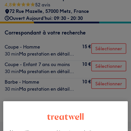
4,8
52 avis
72 Rue Mazelle, 57000 Metz, France
Ouvert Aujourd'hui: 09:30 - 20:30
Correspondant à votre recherche
15 €
Coupe - Homme
Sélectionner
30 min
Ma prestation en détail...
10 €
Coupe - Enfant 7 ans ou moins
Sélectionner
30 min
Ma prestation en détail...
10 €
Barbe - Homme
Sélectionner
30 min
Ma prestation en détail...
Ce n'est pas ce que vous recherchiez ?
Recherchez dans notre liste de prestations