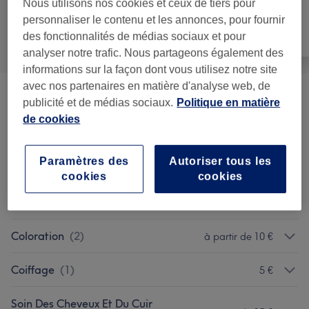
Nous utilisons nos cookies et ceux de tiers pour
personnaliser le contenu et les annonces, pour fournir
des fonctionnalités de médias sociaux et pour
Tout
Coiffure
Épilation
analyser notre trafic. Nous partageons également des
informations sur la façon dont vous utilisez notre site
avec nos partenaires en matière d'analyse web, de
Forfaits
(
5
)
à partir de 30 €
publicité et de médias sociaux.
Politique en matière
de cookies
Coupe Homme
(
1
)
15 €
Paramètres des
Autoriser tous les
Barbe
(
2
)
à partir de 10 €
cookies
cookies
Coupe Enfant Et Adolescent
(
1
)
10 €
Coloration
(
2
)
à partir de 10 €
Coiffage
(
1
)
5 €
Soin Des Cheveux Et Du Cuir