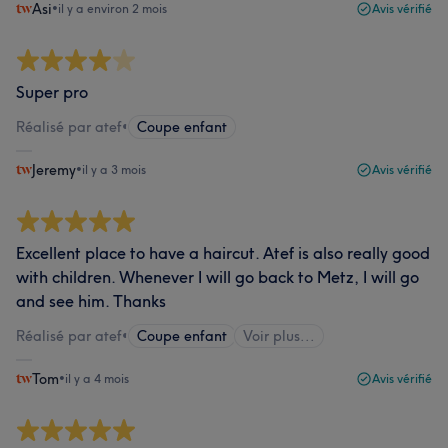
Asi
•
il y a environ 2 mois
Avis vérifié
Super pro
Réalisé par atef
•
Coupe enfant
Jeremy
•
il y a 3 mois
Avis vérifié
Excellent place to have a haircut. Atef is also really good
with children. Whenever I will go back to Metz, I will go
and see him. Thanks
Réalisé par atef
•
Coupe enfant
Voir plus...
Tom
•
il y a 4 mois
Avis vérifié