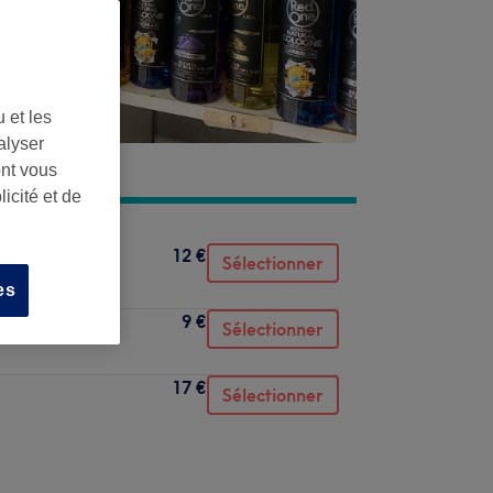
 et les
alyser
ont vous
icité et de
12 €
Sélectionner
es
9 €
Sélectionner
17 €
Sélectionner