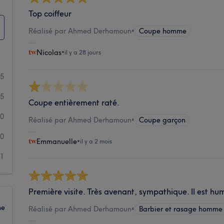
Top coiffeur
Réalisé par Ahmed Derhamoun
•
Coupe homme
Nicolas
•
il y a 28 jours
5
5
Coupe entièrement raté.
0
Réalisé par Ahmed Derhamoun
•
Coupe garçon
0
Emmanuelle
•
il y a 2 mois
1
Première visite. Très avenant, sympathique. Il est hum
ne
Réalisé par Ahmed Derhamoun
•
Barbier et rasage homme