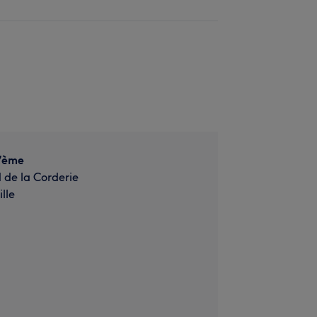
 7ème
 de la Corderie
lle