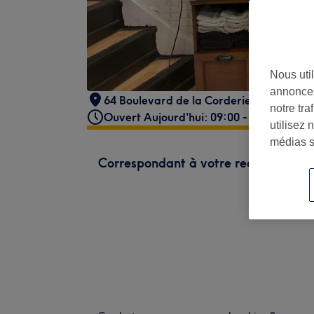
Nous util
annonces
64 Boulevard de la Corderie
,
Marseille
,
notre tr
Ouvert Aujourd'hui: 09:00 - 19:00
utilisez 
médias s
Correspondant à votre recherche