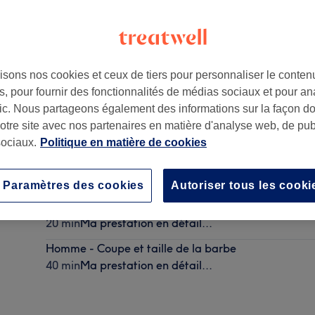
isons nos cookies et ceux de tiers pour personnaliser le contenu
, pour fournir des fonctionnalités de médias sociaux et pour an
13007
afic. Nous partageons également des informations sur la façon d
notre site avec nos partenaires en matière d'analyse web, de publ
ociaux.
Politique en matière de cookies
Homme - Coupe
30 min
Ma prestation en détail...
Paramètres des cookies
Autoriser tous les cooki
Garçon - Coupe
20 min
Ma prestation en détail...
Homme - Coupe et taille de la barbe
40 min
Ma prestation en détail...