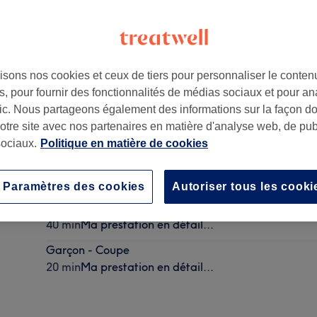
isons nos cookies et ceux de tiers pour personnaliser le contenu
, pour fournir des fonctionnalités de médias sociaux et pour an
13007
afic. Nous partageons également des informations sur la façon d
notre site avec nos partenaires en matière d'analyse web, de publ
ociaux.
Politique en matière de cookies
Homme - Coupe
30 min
Ma prestation en détail...
Paramètres des cookies
Autoriser tous les cooki
Homme - Coupe et taille de la barbe
40 min
Ma prestation en détail...
Garçon - Coupe
20 min
Ma prestation en détail...