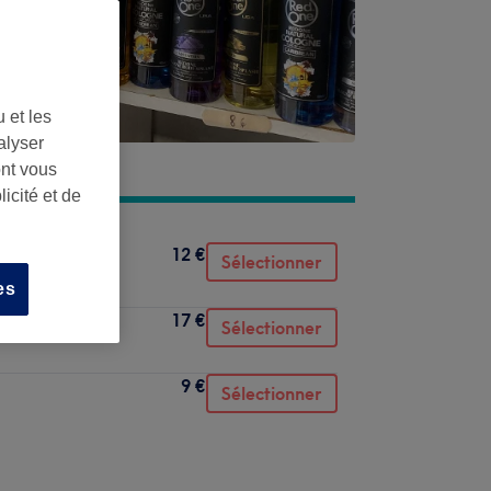
 et les
alyser
ont vous
icité et de
12 €
Sélectionner
es
17 €
Sélectionner
9 €
Sélectionner