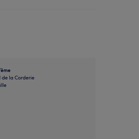
 7ème
 de la Corderie
lle