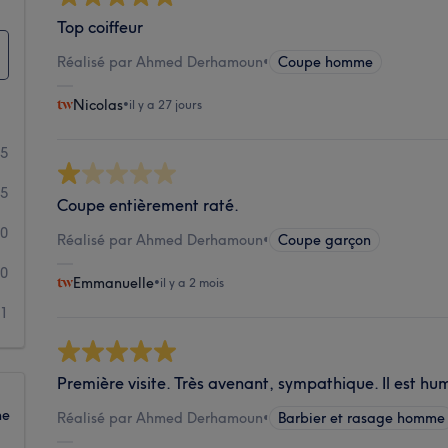
Top coiffeur
Réalisé par Ahmed Derhamoun
•
Coupe homme
Nicolas
•
il y a 27 jours
5
5
Coupe entièrement raté.
0
Réalisé par Ahmed Derhamoun
•
Coupe garçon
0
Emmanuelle
•
il y a 2 mois
1
Première visite. Très avenant, sympathique. Il est hum
ne
Réalisé par Ahmed Derhamoun
•
Barbier et rasage homme