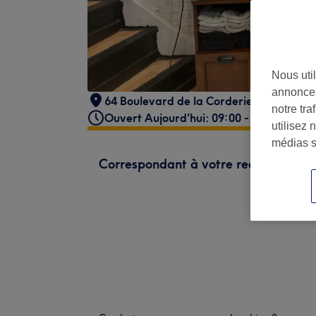
Nous util
annonces
64 Boulevard de la Corderie
,
Marseille
,
notre tr
Ouvert Aujourd'hui: 09:00 - 19:00
utilisez 
médias s
Correspondant à votre recherche