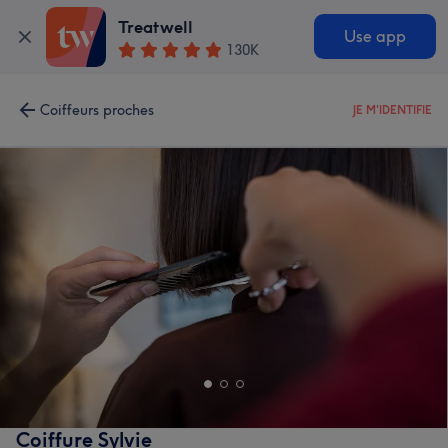
Treatwell
Use app
130K
Coiffeurs proches
JE M'IDENTIFIE
Coiffure Sylvie