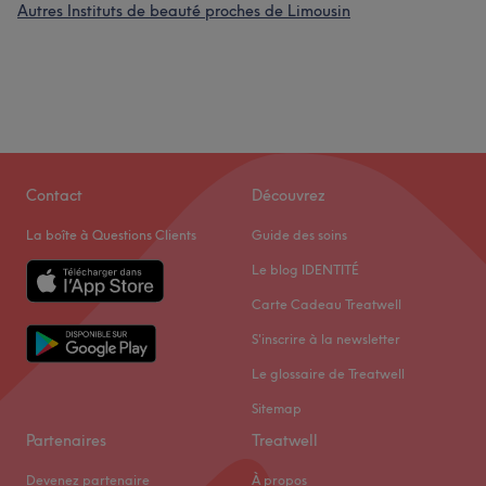
Autres Instituts de beauté proches de Limousin
Contact
Découvrez
La boîte à Questions Clients
Guide des soins
Le blog IDENTITÉ
Carte Cadeau Treatwell
S'inscrire à la newsletter
Le glossaire de Treatwell
Sitemap
Partenaires
Treatwell
Devenez partenaire
À propos