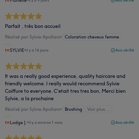
Murielle
•
il y a 9 jours
Avis vérifié
Parfait , très bon accueil
Réalisé par Sylvie Apollaro
•
Coloration cheveux femme
SYLVIE
•
il y a 16 jours
Avis vérifié
It was a really good experience, quality haircare and
friendly welcome. I really would recommend Sylvie
Coiffure to everyone. C'etait tres tres bon, Merci bien
Sylvie, a la prochaine
Réalisé par Sylvie Apollaro
•
Brushing
Voir plus...
Lodge J.
•
il y a environ 1 mois
Avis vérifié