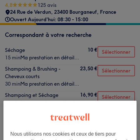
4,8
125 avis
24 Rue de Verdun, 23400 Bourganeuf, France
Ouvert Aujourd'hui: 08:30 - 15:00
Correspondant à votre recherche
10 €
Séchage
Sélectionner
15 min
Ma prestation en détail...
23,50 €
Shampoing & Brushing -
Sélectionner
Cheveux courts
30 min
Ma prestation en détail...
16,90 €
Shampoing et Séchage
Sélectionner
30 min
Ma prestation en détail...
29,10 €
Shampoing & Brushing -
Sélectionner
Cheveux longs
45 min
Ma prestation en détail...
Nous utilisons nos cookies et ceux de tiers pour