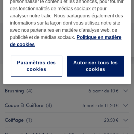
personnaliser le contenu et les annonces, pour fournir
Ce n'est pas ce que vous recherchiez ?
des fonctionnalités de médias sociaux et pour
Recherchez dans notre liste de prestations
analyser notre trafic. Nous partageons également des
informations sur la façon dont vous utilisez notre site
avec nos partenaires en matière d'analyse web, de
publicité et de médias sociaux.
Politique en matière
de cookies
Tout
Coiffure
Visage
Paramètres des
Autoriser tous les
cookies
cookies
Forfaits
(
16
)
à partir de 36,30 €
Brushing
(
4
)
à partir de 10 €
Coupe Et Coiffure
(
4
)
à partir de 11,20 €
Coiffage
(
1
)
23,50 €