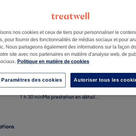
isons nos cookies et ceux de tiers pour personnaliser le contenu
, pour fournir des fonctionnalités de médias sociaux et pour an
afic. Nous partageons également des informations sur la façon d
notre site avec nos partenaires en matière d'analyse web, de publ
ociaux.
Politique en matière de cookies
Épilation à la cire des lèvres
30 min
Ma prestation en détail...
Paramètres des cookies
Autoriser tous les cooki
Extensions de cils - Pose volume brésilienne
1 h 30 min
Ma prestation en détail...
ations