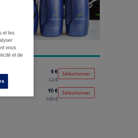
 et les
alyser
ont vous
icité et de
8 €
Sélectionner
12 €
es
90 €
Sélectionner
100 €