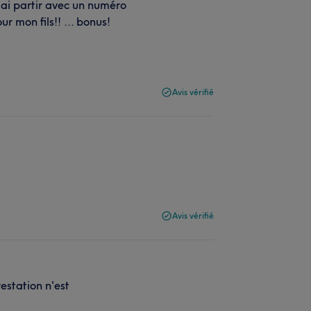
j'ai partir avec un numéro
 mon fils!! ... bonus!
Avis vérifié
Avis vérifié
restation n'est