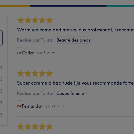
Warm welcome and meticulous profesional, I recom
Réalisé par Talita
•
Beauté des pieds
Carla
•
il y a 3 jours
54
13
Super comme d’habitude ! Je vous recommande fort
5
Réalisé par Talita
•
Coupe femme
7
Fernanda
•
il y a 21 jours
5