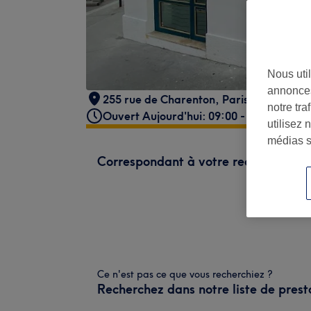
Nous util
annonces
255 rue de Charenton
,
Paris
,
75012
notre tr
Ouvert Aujourd'hui: 09:00 - 20:30
utilisez 
médias s
Correspondant à votre recherche
Ce n'est pas ce que vous recherchiez ?
Recherchez dans notre liste de prest