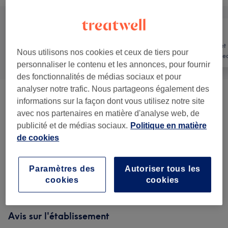
Manucure et
Tout
Coiffure
Nous utilisons nos cookies et ceux de tiers pour
Beauté des pie
personnaliser le contenu et les annonces, pour fournir
des fonctionnalités de médias sociaux et pour
analyser notre trafic. Nous partageons également des
Technique Coiffure
(
2
)
à partir de 110 €
informations sur la façon dont vous utilisez notre site
avec nos partenaires en matière d'analyse web, de
Soin Des Cheveux Et Du Cuir
publicité et de médias sociaux.
Politique en matière
à partir de 90 €
Chevelu
(
1
)
de cookies
Femme - Coupe De Cheveux Et
Paramètres des
Autoriser tous les
à partir de 40 €
Coiffure
(
2
)
cookies
cookies
Avis sur l'établissement