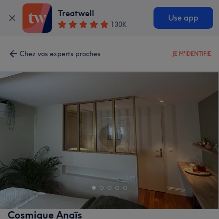
Treatwell
Use app
130K
Chez vos experts proches
JE M'IDENTIFIE
Cosmique Anaïs