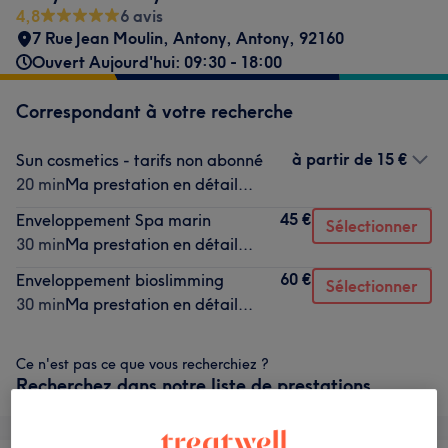
4,8
6 avis
7 Rue Jean Moulin, Antony
,
Antony
,
92160
Ouvert Aujourd'hui: 09:30 - 18:00
Correspondant à votre recherche
à partir de
15 €
Sun cosmetics - tarifs non abonné
20 min
Ma prestation en détail...
45 €
Enveloppement Spa marin
Sélectionner
30 min
Ma prestation en détail...
60 €
Enveloppement bioslimming
Sélectionner
30 min
Ma prestation en détail...
Ce n'est pas ce que vous recherchiez ?
Recherchez dans notre liste de prestations