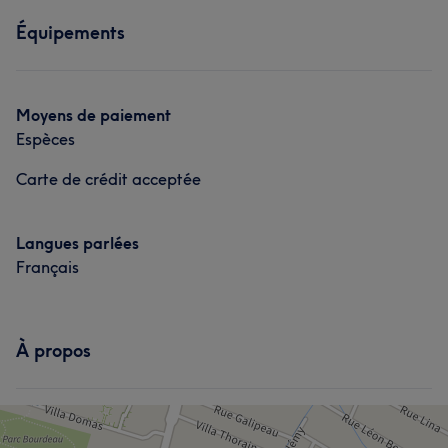
Prestations
Épilation
Mieux-être
Équipements
Corps
Visage
Massage
Manucure et Beauté des pieds
Épilation
Mieux-être
Moyens de paiement
Manucure et Beauté des pieds
Espèces
Carte de crédit acceptée
Langues parlées
Français
À propos