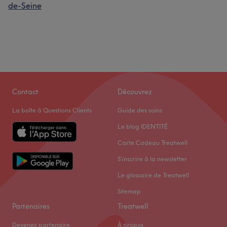
de-Seine
Contact
Découvrez
La boîte à Questions Clients
Guide des soins
Le blog IDENTITÉ
Carte Cadeau Treatwell
S'inscrire à la newsletter
Le glossaire de Treatwell
Sitemap
Partenaires
Treatwell
Devenez partenaire
À propos