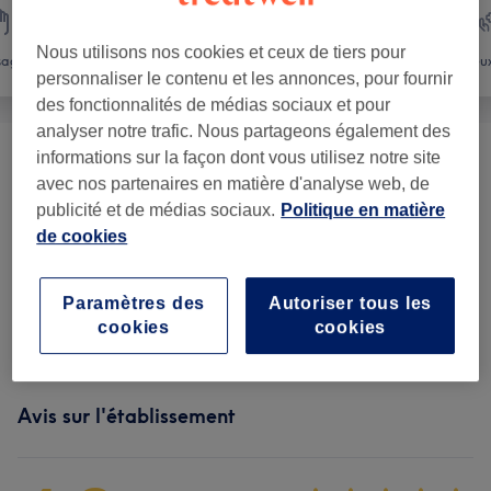
Nous utilisons nos cookies et ceux de tiers pour
sage
Corps
Fitness
Mieux
personnaliser le contenu et les annonces, pour fournir
des fonctionnalités de médias sociaux et pour
analyser notre trafic. Nous partageons également des
informations sur la façon dont vous utilisez notre site
Endosphères Therapy
(
1
)
à partir de 120 €
avec nos partenaires en matière d'analyse web, de
publicité et de médias sociaux.
Politique en matière
Massages Corps Bioslimming
(
1
)
à partir de 60 €
de cookies
Soins Corps Thalgo
(
3
)
à partir de 45 €
Paramètres des
Autoriser tous les
Sun Cosmetics
(
1
)
cookies
cookies
à partir de 15 €
Avis sur l'établissement