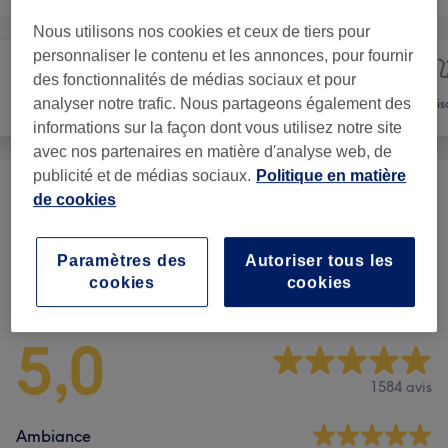
Nous utilisons nos cookies et ceux de tiers pour
personnaliser le contenu et les annonces, pour fournir
des fonctionnalités de médias sociaux et pour
Manucure et
analyser notre trafic. Nous partageons également des
Épilation
Vis
Beauté des pieds
informations sur la façon dont vous utilisez notre site
avec nos partenaires en matière d'analyse web, de
publicité et de médias sociaux.
Politique en matière
Epilation
(
21
)
de cookies
à partir de 5 €
Paramètres des
Autoriser tous les
Avis sur l'établissement
cookies
cookies
5,0
1584 avis
Ambiance