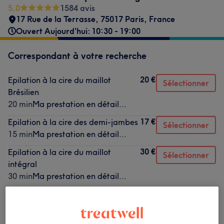
5,0
1584 avis
17 Rue de la Terrasse, 75017 Paris, France
Ouvert Aujourd'hui: 10:30 - 19:00
Correspondant à votre recherche
20 €
Epilation à la cire du maillot
Sélectionner
Brésilien
20 min
Ma prestation en détail...
17 €
Epilation à la cire des demi-jambes
Sélectionner
15 min
Ma prestation en détail...
30 €
Epilation à la cire du maillot
Sélectionner
intégral
30 min
Ma prestation en détail...
Ce n'est pas ce que vous recherchiez ?
Recherchez dans notre liste de prestations