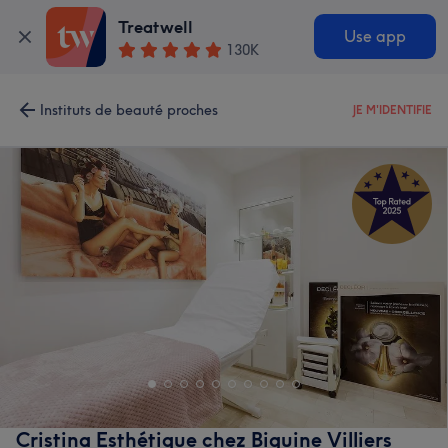
Treatwell
Use app
130K
Instituts de beauté proches
JE M'IDENTIFIE
Cristina Esthétique chez Biguine Villiers