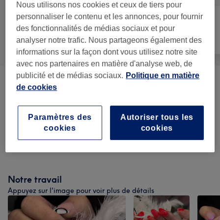
Nous utilisons nos cookies et ceux de tiers pour
personnaliser le contenu et les annonces, pour fournir
des fonctionnalités de médias sociaux et pour
Manucure et
Tout
Épilation
analyser notre trafic. Nous partageons également des
Beauté des pieds
informations sur la façon dont vous utilisez notre site
avec nos partenaires en matière d'analyse web, de
publicité et de médias sociaux.
Politique en matière
Pose De Vernis Classique
(
2
)
à partir de 15 €
de cookies
Pose En Gel Avec Sa Manucure
à partir de 15 €
Paramètres des
Autoriser tous les
Russe
(
7
)
cookies
cookies
Beauté Des Pieds
(
2
)
25 €
Notre travail
Appuyez sur l'image pour voir plus de détails