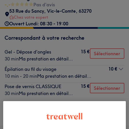
-,-
Pas d'avis
53 Rue du Sancy
,
Vic-le-Comte
,
63270
Chez votre expert
Ouvert Lundi: 08:30 - 19:00
Correspondant à votre recherche
15 €
Gel - Dépose d'ongles
Sélectionner
30 min
Ma prestation en détail...
10 €
Épilation au fil du visage
10 min - 20 min
Ma prestation en détail...
15 €
Pose de vernis CLASSIQUE
Sélectionner
30 min
Ma prestation en détail...
Ce n'est pas ce que vous recherchiez ?
Recherchez dans notre liste de prestations