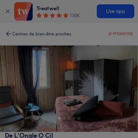
Treatwell
Use app
130K
Centres de bien-être proches
JE M'IDENTIFIE
De L'Ongle O Cil