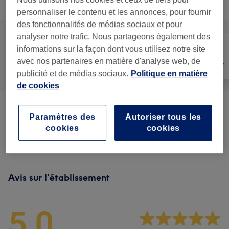
Recherchez dans notre liste de prestations
personnaliser le contenu et les annonces, pour fournir
des fonctionnalités de médias sociaux et pour
analyser notre trafic. Nous partageons également des
informations sur la façon dont vous utilisez notre site
avec nos partenaires en matière d'analyse web, de
Tout
Massage
Mieux-être
publicité et de médias sociaux.
Politique en matière
de cookies
Massages Bien Etre
(
3
)
à partir de 65 €
Paramètres des
Autoriser tous les
cookies
cookies
Massages Et Sonothérapie
(
3
)
à partir de 60 €
Avis sur l'établissement
5,0