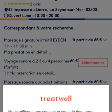
5,0
2 avis
43 Impasse du Lierre
,
La Seyne-sur-Mer
,
83500
Ouvert Lundi: 10:00 - 20:00
Correspondant à votre recherche
à partir de
65 €
Massage signature intuitif EYDEN
1 h - 1 h 30 min
Ma prestation en détail...
60 €
Voyage sonore à 2 3 ou 4 personnes
Sélectionner
(forfait)
1 h
Ma prestation en détail...
à partir de
60 €
Massage sonore aux bols tibétains
1 h - 1 h 30 min
Ma prestation en détail...
Ce n'est pas ce que vous recherchiez ?
Nous utilisons nos cookies et ceux de tiers pour