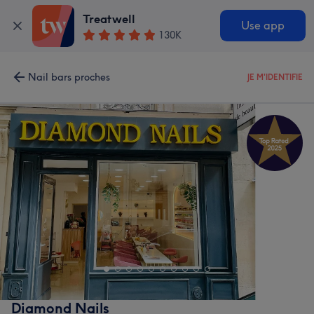
Treatwell
Use app
130K
Nail bars proches
JE M'IDENTIFIE
Diamond Nails