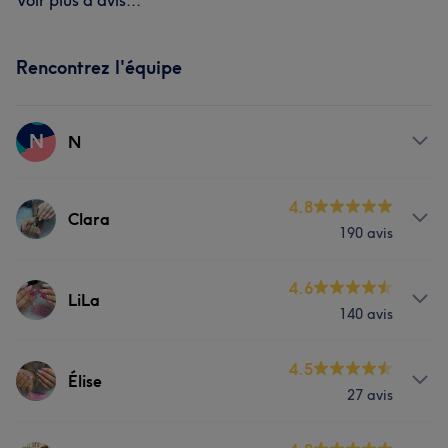
Voir plus d'avis...
Rencontrez l'équipe
N
N
Prestations
4.8
Clara
190 avis
Manucure et Beauté des pieds
Prestations
4.6
LiLa
140 avis
Manucure et Beauté des pieds
Prestations
4.5
Élise
Portfolio
27 avis
Manucure et Beauté des pieds