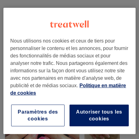
Pose De Faux Ongles
(
17
)
à partir de 5 €
Manucure
(
8
)
à partir de 10 €
Nous utilisons nos cookies et ceux de tiers pour
Beauté Des Pieds
(
8
)
à partir de 15 €
personnaliser le contenu et les annonces, pour fournir
des fonctionnalités de médias sociaux et pour
Nail Art
(
5
)
à partir de 5 €
analyser notre trafic. Nous partageons également des
informations sur la façon dont vous utilisez notre site
Manucure Et Beauté Des Pieds
(
4
)
à partir de 49 €
avec nos partenaires en matière d'analyse web, de
publicité et de médias sociaux.
Politique en matière
de cookies
Notre travail
Appuyez sur l'image pour voir plus de détails
Paramètres des
Autoriser tous les
cookies
cookies