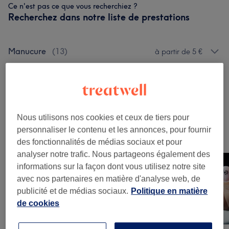
Ce n'est pas ce que vous recherchiez ?
Recherchez dans notre liste de prestations
Manucure
(
13
)
à partir de 5 €
Beauté Des Pieds
(
10
)
à partir de 5 €
Manucure Et Beauté Des Pieds
(
3
)
à partir de 35 €
Nous utilisons nos cookies et ceux de tiers pour
personnaliser le contenu et les annonces, pour fournir
Notre travail
des fonctionnalités de médias sociaux et pour
Appuyez sur l'image pour voir plus de détails
analyser notre trafic. Nous partageons également des
informations sur la façon dont vous utilisez notre site
avec nos partenaires en matière d'analyse web, de
publicité et de médias sociaux.
Politique en matière
de cookies