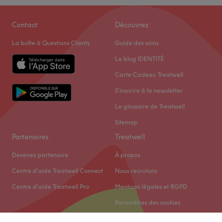
Contact
Découvrez
La boîte à Questions Clients
Guide des soins
Le blog IDENTITÉ
Carte Cadeau Treatwell
S'inscrire à la newsletter
Le glossaire de Treatwell
Sitemap
Partenaires
Treatwell
Devenez partenaire
À propos
Centre d'aide Treatwell Connect
Nous recrutons
Centre d'aide Treatwell Pro
Mentions légales et RGPD
Paramètres des cookies