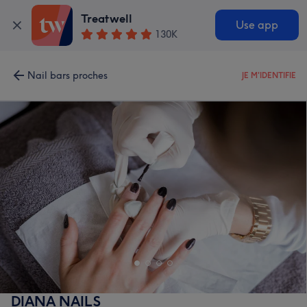
Treatwell
Use app
130K
Nail bars proches
JE M'IDENTIFIE
DIANA NAILS