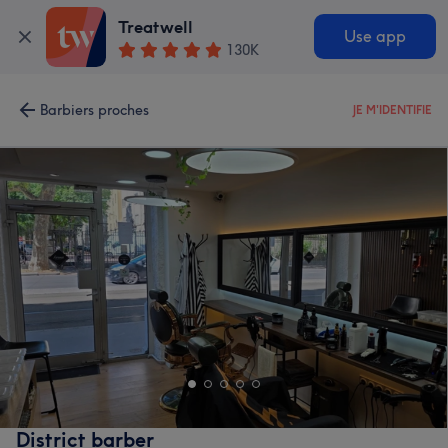
Treatwell
Use app
130K
Barbiers proches
JE M'IDENTIFIE
District barber