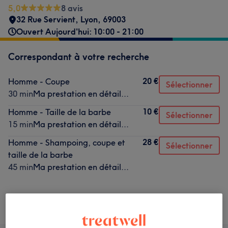
5,0
8 avis
32 Rue Servient
,
Lyon
,
69003
Ouvert Aujourd'hui: 10:00 - 21:00
Correspondant à votre recherche
20 €
Homme - Coupe
Sélectionner
30 min
Ma prestation en détail...
10 €
Homme - Taille de la barbe
Sélectionner
15 min
Ma prestation en détail...
28 €
Homme - Shampoing, coupe et
Sélectionner
taille de la barbe
45 min
Ma prestation en détail...
Ce n'est pas ce que vous recherchiez ?
Recherchez dans notre liste de prestations