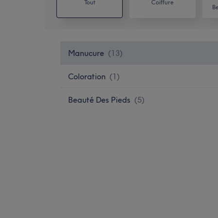
Tout
Coiffure
Be
Manucure
(
13
)
Coloration
(
1
)
Beauté Des Pieds
(
5
)