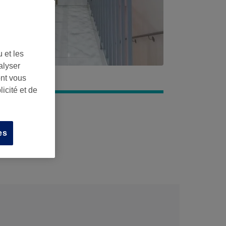
 et les
alyser
ont vous
icité et de
es