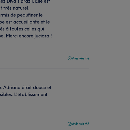
z Diva’s Brazil. Elle est
t très naturel,
rmis de peaufiner le
e est accueillante et le
s à toutes celles qui
se. Merci encore Juciara !
Avis vérifié
çu. Adriana était douce et
sibles. L'établissement
Avis vérifié