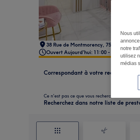
Nous util
annonces
38 Rue de Montmorency, 75003 Paris, F
notre tr
Ouvert Aujourd'hui: 11:00 - 19:00
utilisez 
médias s
Correspondant à votre recherche
Ce n'est pas ce que vous recherchiez ?
Recherchez dans notre liste de prest