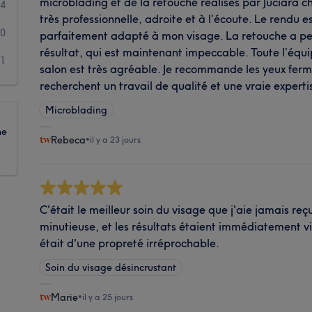
microblading et de la retouche réalisés par Juciara che
4
très professionnelle, adroite et à l’écoute. Le rendu es
0
parfaitement adapté à mon visage. La retouche a pe
résultat, qui est maintenant impeccable. Toute l’équip
1
salon est très agréable. Je recommande les yeux fermé
recherchent un travail de qualité et une vraie experti
Microblading
ne
Rebeca
•
il y a 23 jours
C'était le meilleur soin du visage que j'aie jamais re
minutieuse, et les résultats étaient immédiatement vi
était d'une propreté irréprochable.
Soin du visage désincrustant
Marie
•
il y a 25 jours