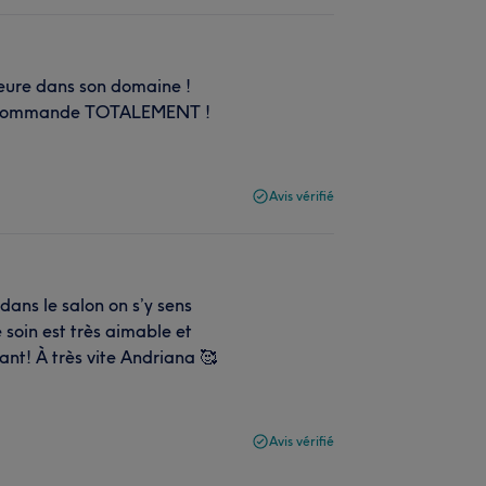
leure dans son domaine !
Je recommande TOTALEMENT !
Avis vérifié
 dans le salon on s’y sens
e soin est très aimable et
isant! À très vite Andriana 🥰
Avis vérifié