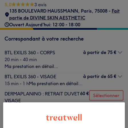
5,0
3 avis
135 BOULEVARD HAUSSMANN
,
Paris
,
75008 -
Fait
partie de DIVINE SKIN AESTHETIC
Ouvert Aujourd'hui: 12:00 - 18:00
Correspondant à votre recherche
à partir de
75 €
BTL EXILIS 360 - CORPS
20 min - 40 min
Ma prestation en détail...
à partir de
65 €
BTL EXILIS 360 - VISAGE
15 min - 1 h
Ma prestation en détail...
60 €
DERMAPLANING : RETRAIT DUVET
Sélectionner
VISAGE
45 min
Ma prestation en détail...
Ce n'est pas ce que vous recherchiez ?