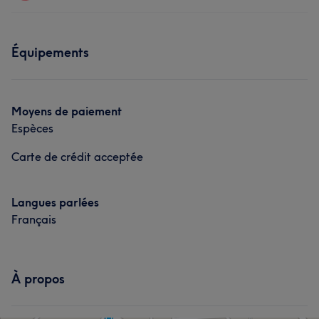
Corps
Visage
Massage
Prestations
Équipements
Corps
Visage
Massage
Portfolio
Moyens de paiement
Espèces
Carte de crédit acceptée
Langues parlées
Français
À propos