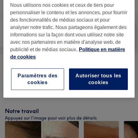
Recherchez dans notre liste de prestations
Nous utilisons nos cookies et ceux de tiers pour
personnaliser le contenu et les annonces, pour fournir
des fonctionnalités de médias sociaux et pour
analyser notre trafic. Nous partageons également des
informations sur la façon dont vous utilisez notre site
Visage
Massage
Corps
avec nos partenaires en matière d'analyse web, de
publicité et de médias sociaux.
Politique en matière
de cookies
VERGETURES & CICATRICES (A PARTIR DE
150 €
150€)
(
1
)
Paramètres des
Autoriser tous les
cookies
cookies
REMODELAGE DU CORPS
(
2
)
à partir de 65 €
Notre travail
Appuyez sur l'image pour voir plus de détails