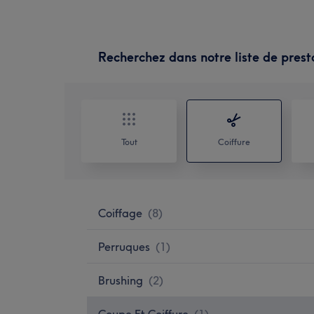
Recherchez dans notre liste de prest
Tout
Coiffure
Coiffage
(
8
)
Perruques
(
1
)
Brushing
(
2
)
Coupe Et Coiffure
(
1
)