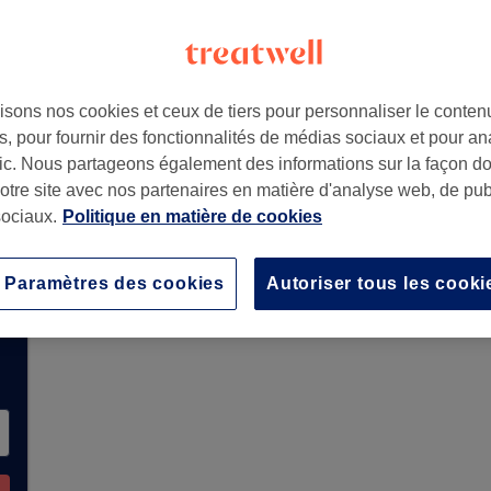
Étienne, France
isons nos cookies et ceux de tiers pour personnaliser le contenu
, pour fournir des fonctionnalités de médias sociaux et pour an
afic. Nous partageons également des informations sur la façon d
notre site avec nos partenaires en matière d'analyse web, de publ
e de réservations sur Treatwell. Utilisez la bar
ociaux.
Politique en matière de cookies
disponibles dans votre région.
Vous y trouverez 
Paramètres des cookies
Autoriser tous les cooki