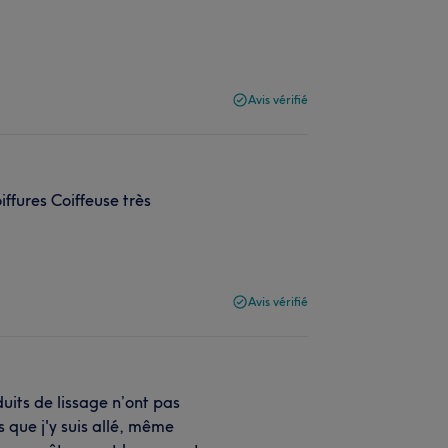
Avis vérifié
iffures Coiffeuse très
Avis vérifié
uits de lissage n’ont pas
s que j'y suis allé, même