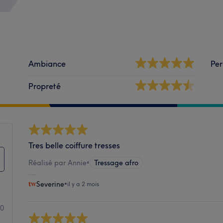
Ambiance
Per
Propreté
Tres belle coiffure tresses
Réalisé par Annie
•
Tressage afro
Severine
•
il y a 2 mois
60