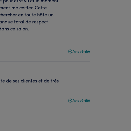
re pour être vu et le moment
ment me coiffer. Cette
 chercher en toute hâte un
manque total de respect
 dans ce salon.
Avis vérifié
e de ses clientes et de très
Avis vérifié