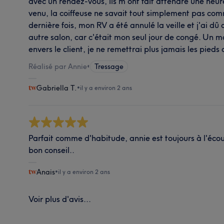
avec un rendez-vous, ils m'ont fait attendre une heu
venu, la coiffeuse ne savait tout simplement pas com
dernière fois, mon RV a été annulé la veille et j'ai dû
autre salon, car c'était mon seul jour de congé. Un 
envers le client, je ne remettrai plus jamais les pieds
Réalisé par Annie
•
Tressage
Gabriella T.
•
il y a environ 2 ans
Parfait comme d'habitude, annie est toujours à l'écout
bon conseil..
Anais
•
il y a environ 2 ans
Voir plus d'avis...