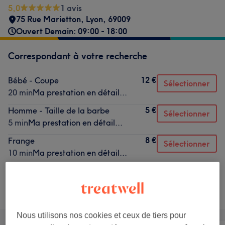
5,0
1 avis
75 Rue Marietton
,
Lyon
,
69009
Ouvert Demain: 09:00 - 18:00
Correspondant à votre recherche
12 €
Bébé - Coupe
Sélectionner
20 min
Ma prestation en détail...
5 €
Homme - Taille de la barbe
Sélectionner
5 min
Ma prestation en détail...
8 €
Frange
Sélectionner
10 min
Ma prestation en détail...
Ce n'est pas ce que vous recherchiez ?
Recherchez dans notre liste de prestations
Nous utilisons nos cookies et ceux de tiers pour