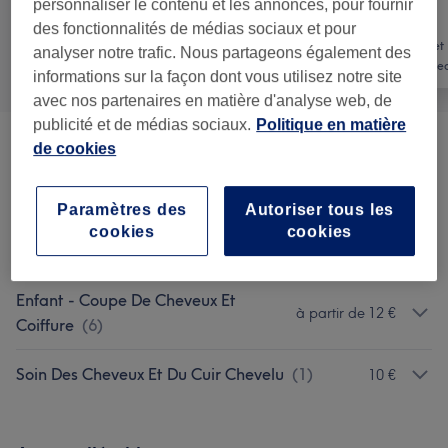
personnaliser le contenu et les annonces, pour fournir
des fonctionnalités de médias sociaux et pour
Manucure et
analyser notre trafic. Nous partageons également des
Tout
Coiffure
Beauté des pie
informations sur la façon dont vous utilisez notre site
avec nos partenaires en matière d'analyse web, de
publicité et de médias sociaux.
Politique en matière
de cookies
Femme - Coupe De Cheveux Et
à partir de 8 €
Coiffure
(
30
)
Paramètres des
Autoriser tous les
Homme - Coupe De Cheveux Et
cookies
cookies
à partir de 5 €
Barbier
(
9
)
Enfant - Coupe De Cheveux Et
à partir de 12 €
Coiffure
(
6
)
Soin Des Cheveux Et Du Cuir Chevelu
(
1
)
10 €