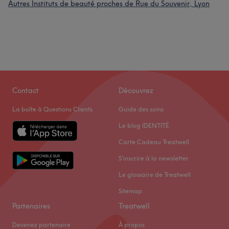
Autres Instituts de beauté proches de Rue du Souvenir, Lyon
Contact
Découvrez
La boîte à Questions Clients
Guide des soins
Le blog IDENTITÉ
Carte Cadeau Treatwell
S'inscrire à la newsletter
Le glossaire de Treatwell
Sitemap
Partenaires
Treatwell
Devenez partenaire
À propos