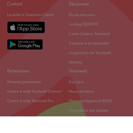
Contact
Découvrez
La boîte à Questions Clients
Guide des soins
Le blog IDENTITÉ
Carte Cadeau Treatwell
S'inscrire à la newsletter
Le glossaire de Treatwell
Sitemap
Partenaires
Treatwell
Devenez partenaire
À propos
Centre d'aide Treatwell Connect
Nous recrutons
Centre d'aide Treatwell Pro
Mentions légales et RGPD
Paramètres des cookies
© 2026 Treatwell Limited