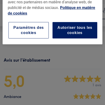
avec nos partenaires en matière d'analyse web, de
publicité et de médias sociaux.
Politique en matière
de cookies
Manucure et
Épilation
Mas
Beauté des pieds
Paramètres des
Autoriser tous les
cookies
cookies
Femme - Épilation À La Cire
(
1
)
40 €
Avis sur l'établissement
5,0
1 avis
Ambiance