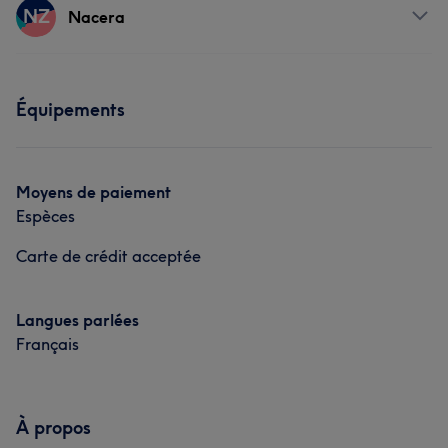
Prestations
NZ
Nacera
Épilation
Manucure et Beauté des pieds
Corps
Massage
Coiffure
Prestations
Épilation
Manucure et Beauté des pieds
Équipements
Corps
Massage
Coiffure
Épilation
Manucure et Beauté des pieds
Moyens de paiement
Espèces
Carte de crédit acceptée
Langues parlées
Français
À propos