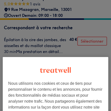
5,0
1 avis
9 Rue Mazagran
,
Marseille
,
13001
Ouvert Demain: 09:00 - 18:00
Correspondant à votre recherche
40 €
Épilation à la cire des jambes, des
Sélectionner
aisselles et du maillot classique
30 min
Ma prestation en détail...
40 €
Beauté des pieds
Sélectionner
1 h
Ma prestation en détail...
40 €
Hammam et sauna
Sélectionner
1 h
Ma prestation en détail...
Nous utilisons nos cookies et ceux de tiers pour
personnaliser le contenu et les annonces, pour fournir
des fonctionnalités de médias sociaux et pour
Ce n'est pas ce que vous recherchiez ?
Recherchez dans notre liste de prestations
analyser notre trafic. Nous partageons également des
informations sur la façon dont vous utilisez notre site