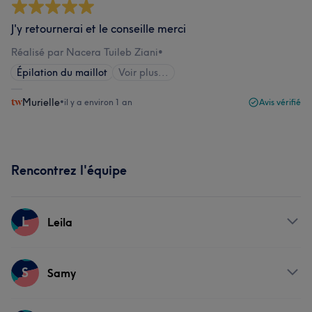
J'y retournerai et le conseille merci
Réalisé par Nacera Tuileb Ziani
•
Épilation du maillot
Voir plus...
Murielle
•
il y a environ 1 an
Avis vérifié
Rencontrez l'équipe
L
Leila
Prestations
S
Samy
Corps
Massage
Coiffure