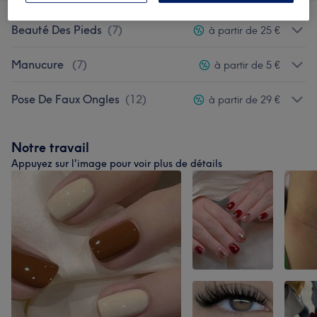
Beauté Des Pieds
(
7
)
à partir de 25 €
Manucure
(
7
)
à partir de 5 €
Pose De Faux Ongles
(
12
)
à partir de 29 €
Notre travail
Appuyez sur l'image pour voir plus de détails