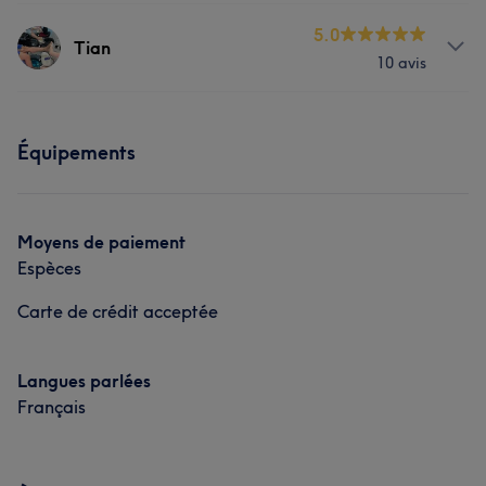
Prestations
5.0
Tian
10 avis
Visage
Massage
Épilation
Prestations
Manucure et Beauté des pieds
Équipements
Massage
Manucure et Beauté des pieds
Portfolio
Moyens de paiement
Espèces
Carte de crédit acceptée
Langues parlées
Français