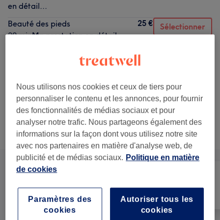
en détail...
25 €
Beauté des pieds
Sélectionner
20 min
Ma prestation en détail...
28 €
Homme - Beauté des pieds
Sélectionner
30 min
Ma prestation en détail...
35 €
Beauté des pieds et pose de vernis
Sélectionner
Nous utilisons nos cookies et ceux de tiers pour
40 min
Ma prestation en détail...
personnaliser le contenu et les annonces, pour fournir
des fonctionnalités de médias sociaux et pour
analyser notre trafic. Nous partageons également des
Ce n'est pas ce que vous recherchiez ?
Recherchez dans notre liste de prestations
informations sur la façon dont vous utilisez notre site
avec nos partenaires en matière d'analyse web, de
publicité et de médias sociaux.
Politique en matière
de cookies
Manucure et
Tout
Épilation
Beauté des pieds
Paramètres des
Autoriser tous les
cookies
cookies