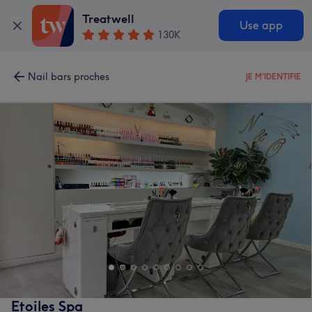
Treatwell
Use app
130K
Nail bars proches
JE M'IDENTIFIE
Etoiles Spa