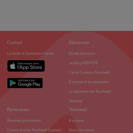
Contact
Découvrez
La boîte à Questions Clients
Guide des soins
Le blog IDENTITÉ
Carte Cadeau Treatwell
S'inscrire à la newsletter
Le glossaire de Treatwell
Sitemap
Partenaires
Treatwell
Devenez partenaire
À propos
Centre d'aide Treatwell Connect
Nous recrutons