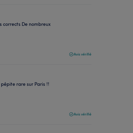
rès corrects De nombreux
Avis vérifié
pépite rare sur Paris !!
.
Avis vérifié