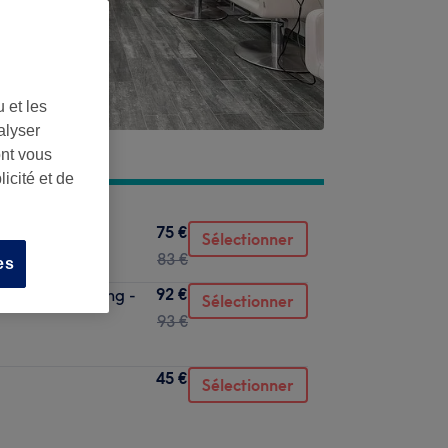
 et les
alyser
ont vous
icité et de
75 €
Sélectionner
83 €
es
92 €
Coupe & Brushing -
Sélectionner
93 €
45 €
Sélectionner