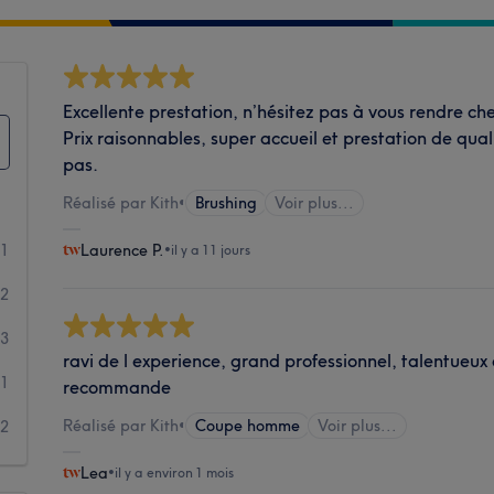
Excellente prestation, n’hésitez pas à vous rendre che
Prix raisonnables, super accueil et prestation de qual
pas.
Réalisé par Kith
•
Brushing
Voir plus...
71
Laurence P.
•
il y a 11 jours
12
3
ravi de l experience, grand professionnel, talentueux 
1
recommande
Réalisé par Kith
•
Coupe homme
Voir plus...
2
Lea
•
il y a environ 1 mois