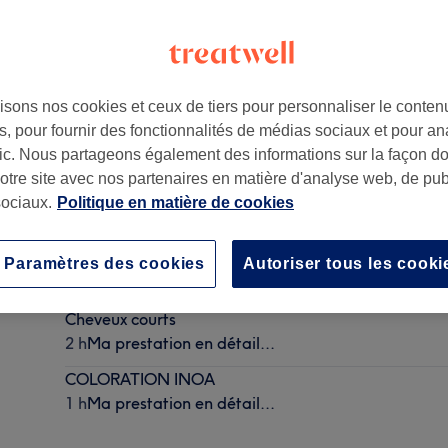
isons nos cookies et ceux de tiers pour personnaliser le contenu
, pour fournir des fonctionnalités de médias sociaux et pour an
afic. Nous partageons également des informations sur la façon d
notre site avec nos partenaires en matière d'analyse web, de publ
ociaux.
Politique en matière de cookies
Forfait Couleur Brushing
2 h
Ma prestation en détail...
Paramètres des cookies
Autoriser tous les cooki
COLORATION INOA - Soin capillaire - Shampoing, 
Cheveux courts
2 h
Ma prestation en détail...
COLORATION INOA
1 h
Ma prestation en détail...