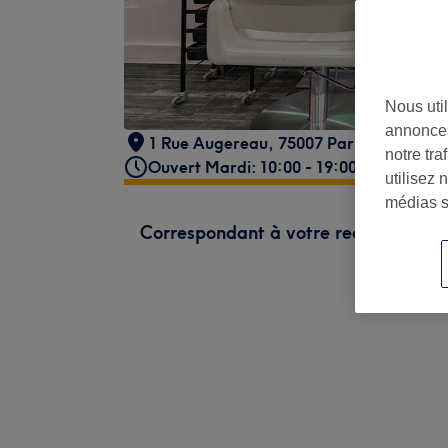
Nous util
annonces
1 Rue Augereau, 75007 Paris, France
notre tr
Ouvert Mardi: 10:00 - 19:00
utilisez 
médias s
Correspondant à votre recherche