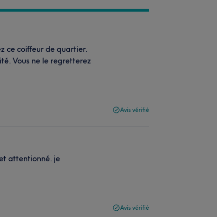
z ce coiffeur de quartier.
ité. Vous ne le regretterez
Avis vérifié
et attentionné. je
Avis vérifié