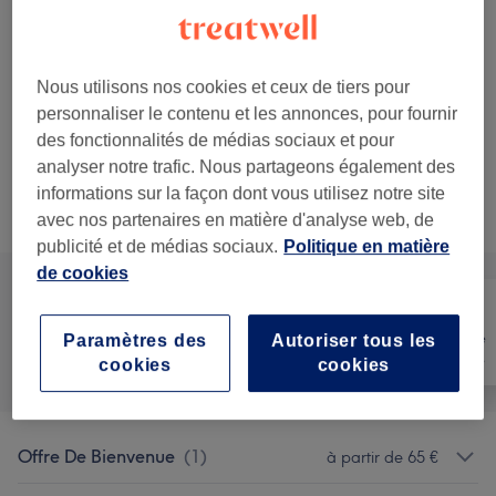
65 €
Pose d'extensions de cil « Pose cil à
Sélectionner
cil »
2 h
Ma prestation en détail...
Nous utilisons nos cookies et ceux de tiers pour
personnaliser le contenu et les annonces, pour fournir
Voir 1 plus de prestations correspondantes...
des fonctionnalités de médias sociaux et pour
analyser notre trafic. Nous partageons également des
informations sur la façon dont vous utilisez notre site
Ce n'est pas ce que vous recherchiez ?
Recherchez dans notre liste de prestations
avec nos partenaires en matière d'analyse web, de
publicité et de médias sociaux.
Politique en matière
de cookies
Dentisterie
Paramètres des
Autoriser tous les
Tout
Visage
esthétique
cookies
cookies
Offre De Bienvenue
(
1
)
à partir de 65 €