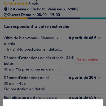
5,0
5 avis
12 Avenue d'Oschatz
,
Vénissieux
,
69002
Ouvert Demain: 08:00 - 19:00
Correspondant à votre recherche
à partir de
65 €
Offre de bienvenue - Nouveaux
clients
1 h - 2 h
Ma prestation en détail...
20 €
Dépose d'extensions de cils et lash
Sélectionner
botox
45 min
Ma prestation en détail...
à partir de
20 €
Dépose d'extensions de cil
30 min - 45 min
Ma prestation en détail...
à partir de
65 €
Remplissage d'extensions de cil
1 h
Ma prestation en détail...