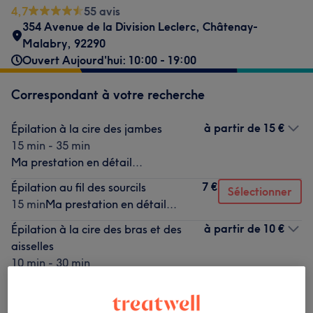
4,7
55 avis
354 Avenue de la Division Leclerc
,
Châtenay-
Malabry
,
92290
Ouvert Aujourd'hui: 10:00 - 19:00
Correspondant à votre recherche
à partir de
15 €
Épilation à la cire des jambes
15 min - 35 min
Ma prestation en détail...
7 €
Épilation au fil des sourcils
Sélectionner
15 min
Ma prestation en détail...
à partir de
10 €
Épilation à la cire des bras et des
aisselles
10 min - 30 min
Ma prestation en détail...