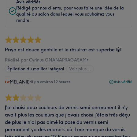
Avis vérifiés
Rédigé par nos clients, pour vous faire une idée de la
qualité du salon dans lequel vous souhaitez vous
rendre.
Priya est douce gentille et le résultat est superbe 🤩
Réalisé par Cyrinus GNANAPRAGASAM
•
Épilation du maillot intégral
Voir plus...
MELANIE
•
il y a environ 12 heures
Avis vérifié
J'ai choisi deux couleurs de vernis semi permanent il n'y
avait plus les couleurs que j'avais choisi j'étais très déçu
de plus je n'ai pas aimé la pose du vernis semi
permanent ya des endroits où il me manque du vernis
très déçu du service 27 € pour ça pour une première fois