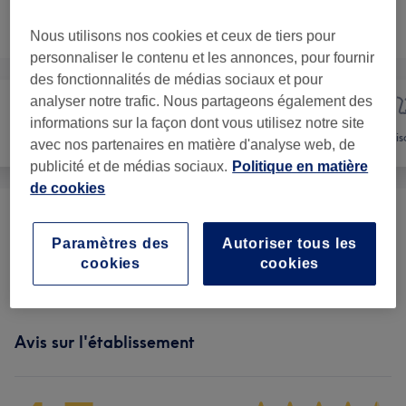
Ce n'est pas ce que vous recherchiez ?
Recherchez dans notre liste de prestations
Nous utilisons nos cookies et ceux de tiers pour
personnaliser le contenu et les annonces, pour fournir
des fonctionnalités de médias sociaux et pour
analyser notre trafic. Nous partageons également des
informations sur la façon dont vous utilisez notre site
Manucure et
Épilation
Vis
avec nos partenaires en matière d'analyse web, de
Beauté des pieds
publicité et de médias sociaux.
Politique en matière
de cookies
Femme - Épilation Au Fil
(
2
)
à partir de 5 €
Paramètres des
Autoriser tous les
cookies
cookies
Femme - Épilation À La Cire
(
9
)
à partir de 7 €
Avis sur l'établissement