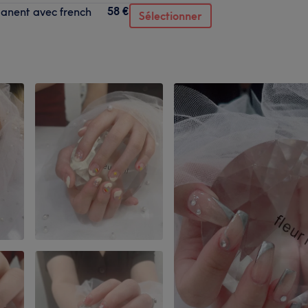
58 €
manent avec french
Sélectionner