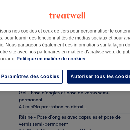
isons nos cookies et ceux de tiers pour personnaliser le contenu
, pour fournir des fonctionnalités de médias sociaux et pour an
afic. Nous partageons également des informations sur la façon d
notre site avec nos partenaires en matière d'analyse web, de publ
ociaux.
Politique en matière de cookies
Gel - Pose d'ongles et pose de vernis
Paramètres des cookies
Autoriser tous les cooki
40 min
Ma prestation en détail...
Gel - Pose d'ongles et pose de vernis semi-
permanent
40 min
Ma prestation en détail...
Résine - Pose d'ongles avec capsules et pose de
vernis semi-permanent