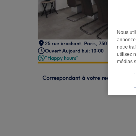
Nous util
annonces
25 rue brochant
,
Paris
,
75017
notre tr
Ouvert Aujourd'hui: 10:00 - 20:00
utilisez 
"Happy hours"
médias s
Correspondant à votre recherche