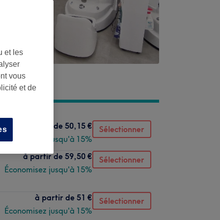
 et les
alyser
ont vous
icité et de
à partir de
50,15 €
Sélectionner
es
Économisez jusqu'à 15%
à partir de
59,50 €
Sélectionner
Économisez jusqu'à 15%
à partir de
51 €
Sélectionner
Économisez jusqu'à 15%