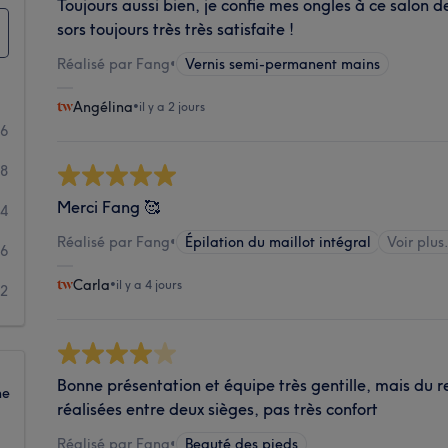
Toujours aussi bien, je confie mes ongles à ce salon de
sors toujours très très satisfaite !
Réalisé par Fang
•
Vernis semi-permanent mains
Angélina
•
il y a 2 jours
86
58
Merci Fang 🥰
14
Réalisé par Fang
•
Épilation du maillot intégral
Voir plus.
6
Carla
•
il y a 4 jours
2
Bonne présentation et équipe très gentille, mais du r
ne
réalisées entre deux sièges, pas très confort
Réalisé par Fang
•
Beauté des pieds