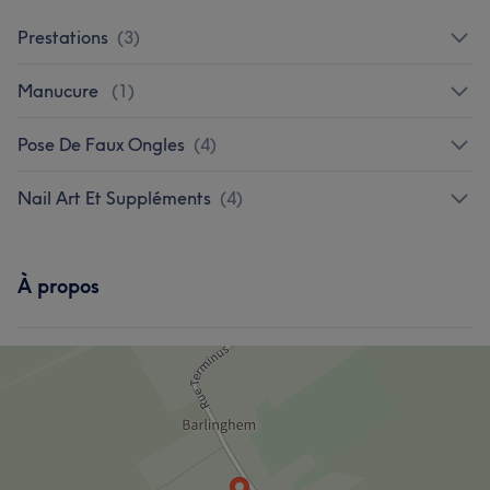
Prestations
(
3
)
Manucure
(
1
)
Pose De Faux Ongles
(
4
)
Nail Art Et Suppléments
(
4
)
À propos