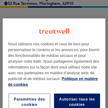
52 Rue Terminus
,
Moringhem
,
62910
Fruit de la passiongle n'accepte pas encore
de réservations sur Treatwell. Utilisez la
barre de recherche en haut de la page pour
découvrir les salons disponibles dans votre
région.
Vous y trouverez de nombreux
Nous utilisons nos cookies et ceux de tiers pour
professionnels bien notés prêts à vous
personnaliser le contenu et les annonces, pour fournir
accueillir.
des fonctionnalités de médias sociaux et pour
analyser notre trafic. Nous partageons également des
informations sur la façon dont vous utilisez notre site
Trouver les meilleurs établissements
avec nos partenaires en matière d'analyse web, de
autour de vous
publicité et de médias sociaux.
Politique en matière
de cookies
Paramètres des
Autoriser tous les
cookies
cookies
Recherchez sur Treatwell