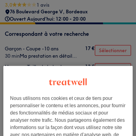
3,0
1 avis
76 Boulevard George V
,
Bordeaux
Ouvert Aujourd'hui: 12:00 - 20:00
Correspondant à votre recherche
17 €
Garçon - Coupe -10 ans
Sélectionner
30 min
Ma prestation en détail...
13 €
Homme - Taille de la barbe
Sélectionner
15 min
Ma prestation en détail...
24 €
Homme - Rasage à l'ancienne
Sélectionner
30 min
Ma prestation en détail...
Nous utilisons nos cookies et ceux de tiers pour
personnaliser le contenu et les annonces, pour fournir
Ce n'est pas ce que vous recherchiez ?
des fonctionnalités de médias sociaux et pour
Recherchez dans notre liste de prestations
analyser notre trafic. Nous partageons également des
informations sur la façon dont vous utilisez notre site
avec nos partenaires en matière d'analyse web, de