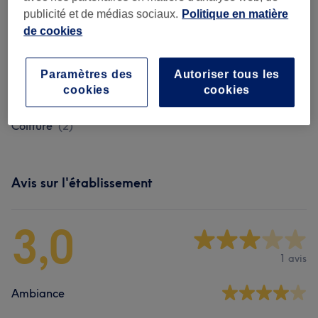
Femme - Coupe De Cheveux Et
à partir de 40 €
publicité et de médias sociaux.
Politique en matière
Coiffure
(
3
)
de cookies
Homme - Coupe De Cheveux Et
à partir de 13 €
Barbier
(
7
)
Paramètres des
Autoriser tous les
cookies
cookies
Enfant - Coupe De Cheveux Et
à partir de 17 €
Coiffure
(
2
)
Avis sur l'établissement
3,0
1 avis
Ambiance