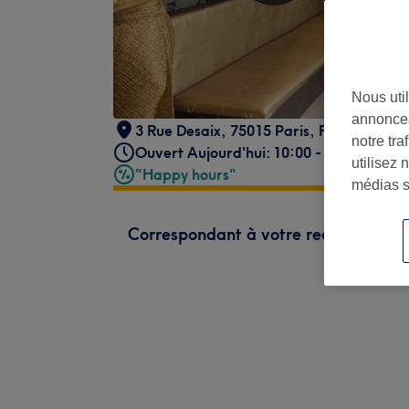
Nous util
annonces
3 Rue Desaix, 75015 Paris, France
notre tr
Ouvert Aujourd'hui: 10:00 - 19:00
utilisez 
"Happy hours"
médias s
Correspondant à votre recherche