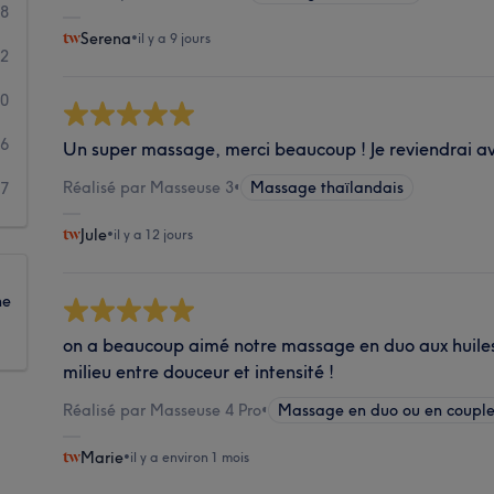
48
Serena
•
il y a 9 jours
12
80
26
Un super massage, merci beaucoup ! Je reviendrai av
Réalisé par Masseuse 3
•
Massage thaïlandais
17
Jule
•
il y a 12 jours
ne
on a beaucoup aimé notre massage en duo aux huiles 
milieu entre douceur et intensité !
Réalisé par Masseuse 4 Pro
•
Massage en duo ou en coupl
Marie
•
il y a environ 1 mois