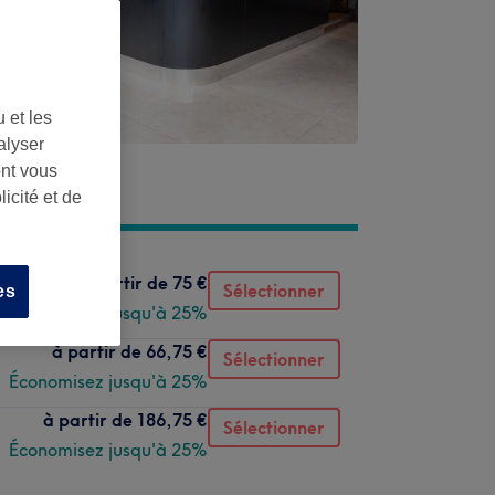
 et les
alyser
ont vous
icité et de
à partir de
75 €
Sélectionner
es
Économisez jusqu'à 25%
à partir de
66,75 €
Sélectionner
Économisez jusqu'à 25%
à partir de
186,75 €
Sélectionner
Économisez jusqu'à 25%