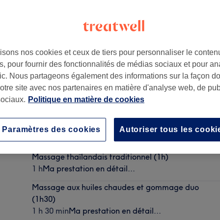
isons nos cookies et ceux de tiers pour personnaliser le contenu
, pour fournir des fonctionnalités de médias sociaux et pour an
afic. Nous partageons également des informations sur la façon d
notre site avec nos partenaires en matière d'analyse web, de publ
ociaux.
Politique en matière de cookies
Sauna Infrarouge + Gommage du corps solo (1h)
Paramètres des cookies
Autoriser tous les cooki
1 h
Ma prestation en détail...
Massage thaïlandais traditionnel (1h)
1 h
Ma prestation en détail...
Massage aux huiles chaudes et gommage duo
(1h30)
1 h 30 min
Ma prestation en détail...