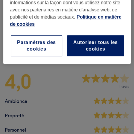
informations sur la façon dont vous utilisez notre site
Homme - Coupe De Cheveux Et
avec nos partenaires en matière d'analyse web, de
à partir de 8 €
Barbier
(
6
)
publicité et de médias sociaux.
Politique en matière
de cookies
Enfant - Coupe De Cheveux Et Coiffure
(
1
)
10 €
Paramètres des
Autoriser tous les
cookies
cookies
Avis sur l'établissement
4,0
1 avis
Ambiance
Propreté
Personnel