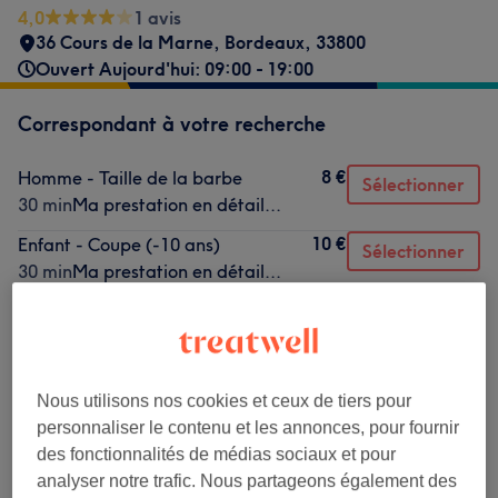
4,0
1 avis
36 Cours de la Marne
,
Bordeaux
,
33800
Ouvert Aujourd'hui: 09:00 - 19:00
Correspondant à votre recherche
8 €
Homme - Taille de la barbe
Sélectionner
30 min
Ma prestation en détail...
10 €
Enfant - Coupe (-10 ans)
Sélectionner
30 min
Ma prestation en détail...
10 €
Homme - Rasage à l'ancienne avec
Sélectionner
serviette chaude
30 min
Ma prestation en détail...
Nous utilisons nos cookies et ceux de tiers pour
personnaliser le contenu et les annonces, pour fournir
Ce n'est pas ce que vous recherchiez ?
Recherchez dans notre liste de prestations
des fonctionnalités de médias sociaux et pour
analyser notre trafic. Nous partageons également des