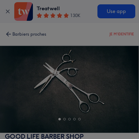
Treatwell
Use app
130K
Barbiers proches
JE M'IDENTIFIE
GOOD LIFE BARBER SHOP