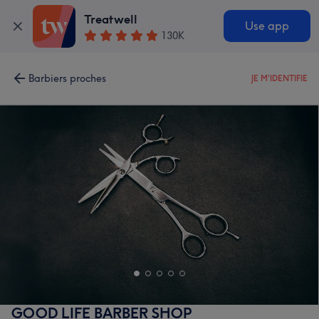
Treatwell
Use app
130K
Barbiers proches
JE M'IDENTIFIE
GOOD LIFE BARBER SHOP