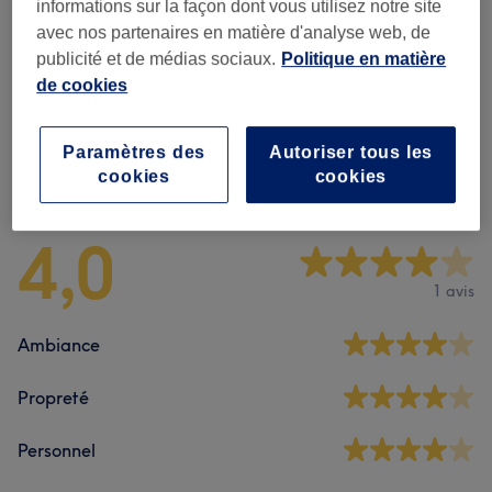
Homme - Coupe De Cheveux Et
informations sur la façon dont vous utilisez notre site
à partir de 8 €
Barbier
(
6
)
avec nos partenaires en matière d'analyse web, de
publicité et de médias sociaux.
Politique en matière
Enfant - Coupe De Cheveux Et Coiffure
(
1
)
de cookies
10 €
Paramètres des
Autoriser tous les
Avis sur l'établissement
cookies
cookies
4,0
1 avis
Ambiance
Propreté
Personnel