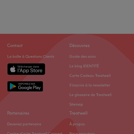
Contact
Découvrez
La boîte à Questions Clients
Guide des soins
Le blog IDENTITÉ
Carte Cadeau Treatwell
S'inscrire à la newsletter
Le glossaire de Treatwell
Sitemap
Partenaires
Treatwell
Devenez partenaire
À propos
Centre d'aide Treatwell Connect
Nous recrutons