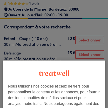
4,0
1 avis
36 Cours de la Marne
,
Bordeaux
,
33800
Ouvert Aujourd'hui: 09:00 - 19:00
Correspondant à votre recherche
10 €
Enfant - Coupe (-10 ans)
Sélectionner
30 min
Ma prestation en détail...
15 €
Défrisage
Sélectionner
30 min
Ma prestation en détail...
8 €
Homme - Taille de la barbe
Sélectionner
30 min
Ma prestation en détail...
Nous utilisons nos cookies et ceux de tiers pour
Ce n'est pas ce que vous recherchiez ?
personnaliser le contenu et les annonces, pour fournir
Recherchez dans notre liste de prestations
des fonctionnalités de médias sociaux et pour
analyser notre trafic. Nous partageons également des