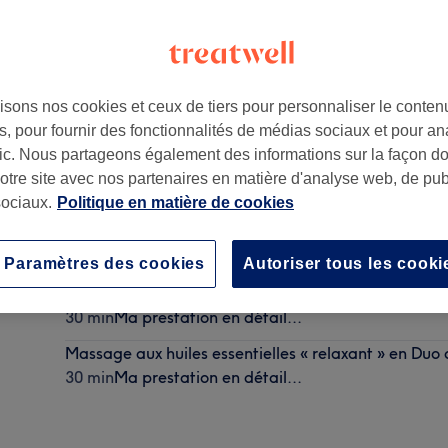
isons nos cookies et ceux de tiers pour personnaliser le contenu
, pour fournir des fonctionnalités de médias sociaux et pour an
afic. Nous partageons également des informations sur la façon d
notre site avec nos partenaires en matière d'analyse web, de publ
ociaux.
Politique en matière de cookies
Massages des pieds 30 min
30 min
Ma prestation en détail...
Paramètres des cookies
Autoriser tous les cooki
Massage crânien et cervical de 30mn
30 min
Ma prestation en détail...
Massage aux huiles essentielles « relaxant » en Du
30 min
Ma prestation en détail...