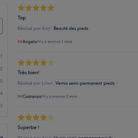
Top
Réalisé par Arij
•
Beauté des pieds
Angelo
•
il y a environ 1 mois
47
12
Très bien!
0
Réalisé par Lilia
•
Vernis semi-permanent pieds
4
Costanza
•
il y a environ 2 mois
3
Superbe !
ne
Réalisé par Arij
•
Vernis semi-permanent pieds