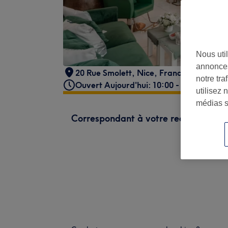
Nous util
annonces
20 Rue Smolett
,
Nice
,
France
,
06300
notre tr
Ouvert Aujourd'hui: 10:00 - 21:00
utilisez 
médias s
Correspondant à votre recherche