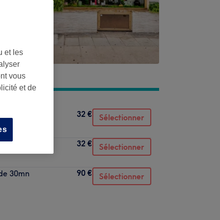
 et les
alyser
ont vous
icité et de
32 €
Sélectionner
es
32 €
Sélectionner
90 €
o de 30mn
Sélectionner