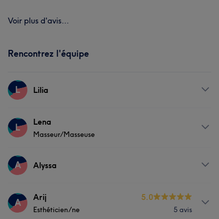
Voir plus d'avis...
Rencontrez l'équipe
L
Lilia
Prestations
Lena
L
Masseur/Masseuse
Corps
Manucure et Beauté des pieds
Prestations
A
Alyssa
Corps
Visage
Massage
Coiffure
Prestations
Arij
5.0
A
Épilation
Manucure et Beauté des pieds
Esthéticien/ne
5 avis
Corps
Visage
Massage