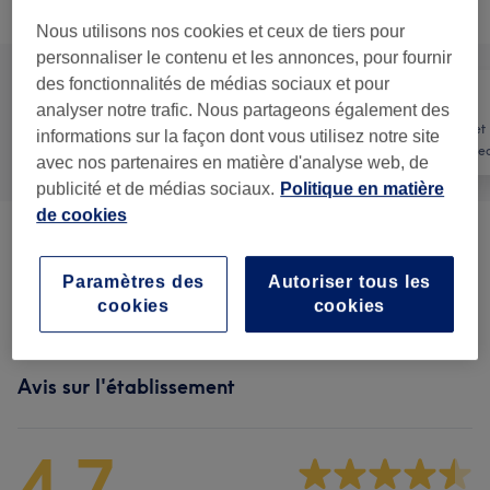
Recherchez dans notre liste de prestations
Nous utilisons nos cookies et ceux de tiers pour
personnaliser le contenu et les annonces, pour fournir
des fonctionnalités de médias sociaux et pour
analyser notre trafic. Nous partageons également des
Manucure et
informations sur la façon dont vous utilisez notre site
Tout
Coiffure
Beauté des pie
avec nos partenaires en matière d'analyse web, de
publicité et de médias sociaux.
Politique en matière
de cookies
HEAD SPA JAPONAIS
(
3
)
à partir de 90 €
Paramètres des
Autoriser tous les
Coiffure
(
5
)
à partir de 7 €
cookies
cookies
Avis sur l'établissement
4,7