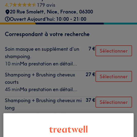
4,7
179 avis
20 Rue Smolett
,
Nice
,
France
,
06300
Ouvert Aujourd'hui: 10:00 - 21:00
Correspondant à votre recherche
7 €
Soin masque en supplément d’un
Sélectionner
shampoing.
10 min
Ma prestation en détail...
27 €
Shampoing + Brushing cheveux
Sélectionner
courts
45 min
Ma prestation en détail...
37 €
Shampoing + Brushing cheveux mi
Sélectionner
long
1 h
Ma prestation en détail...
Ce n'est pas ce que vous recherchiez ?