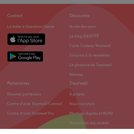
Contact
Découvrez
La boîte à Questions Clients
Guide des soins
Le blog IDENTITÉ
Carte Cadeau Treatwell
S'inscrire à la newsletter
Le glossaire de Treatwell
Sitemap
Partenaires
Treatwell
Devenez partenaire
À propos
Centre d'aide Treatwell Connect
Nous recrutons
Centre d'aide Treatwell Pro
Mentions légales et RGPD
Paramètres des cookies