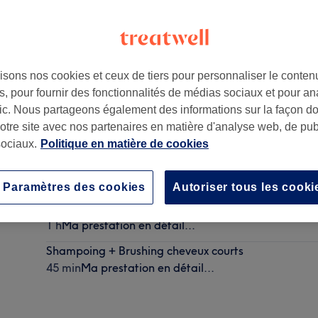
isons nos cookies et ceux de tiers pour personnaliser le contenu
, pour fournir des fonctionnalités de médias sociaux et pour an
afic. Nous partageons également des informations sur la façon d
notre site avec nos partenaires en matière d'analyse web, de publ
ociaux.
Politique en matière de cookies
Soin masque en supplément d’un shampoing.
10 min
Ma prestation en détail...
Paramètres des cookies
Autoriser tous les cooki
Rituel découverte
1 h
Ma prestation en détail...
Shampoing + Brushing cheveux courts
45 min
Ma prestation en détail...