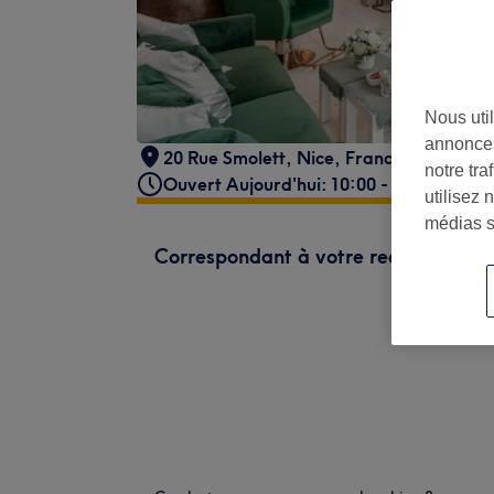
Nous util
annonces
20 Rue Smolett
,
Nice
,
France
,
06300
notre tr
Ouvert Aujourd'hui: 10:00 - 21:00
utilisez 
médias s
Correspondant à votre recherche