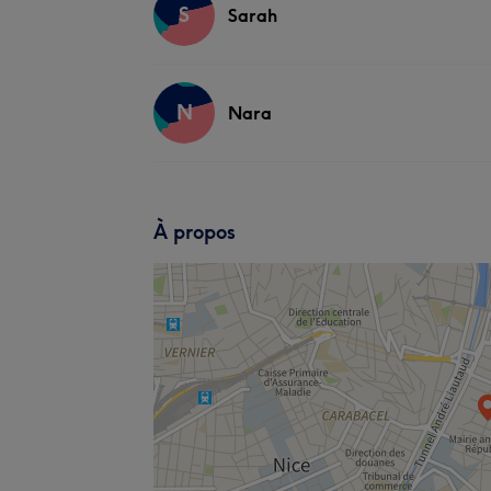
S
Sarah
N
Nara
À propos