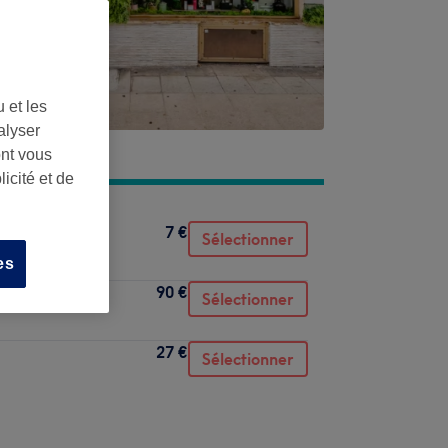
 et les
alyser
ont vous
icité et de
7 €
Sélectionner
es
90 €
Sélectionner
27 €
Sélectionner