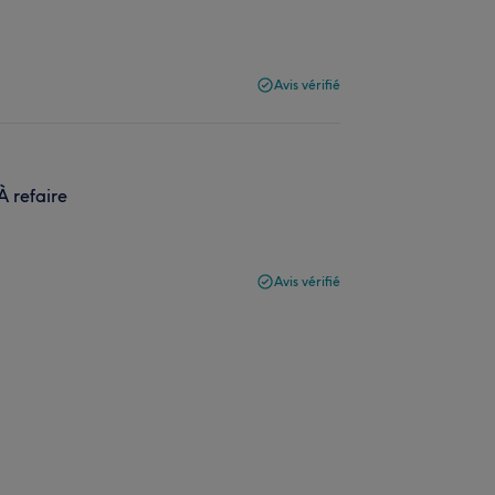
Avis vérifié
À refaire
Avis vérifié