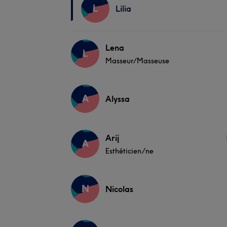
L
Lilia
Lena
L
Masseur/Masseuse
A
Alyssa
Arij
A
Esthéticien/ne
N
Nicolas