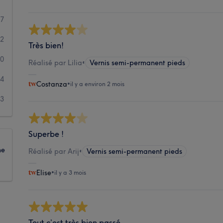
47
12
Très bien!
0
Réalisé par Lilia
•
Vernis semi-permanent pieds
4
Costanza
•
il y a environ 2 mois
3
Superbe !
ne
Réalisé par Arij
•
Vernis semi-permanent pieds
Elise
•
il y a 3 mois
Tout c’est très bien passé