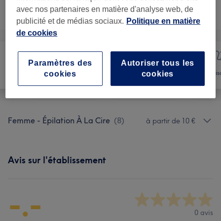
Ce n'est pas ce que vous recherchiez ?
avec nos partenaires en matière d'analyse web, de
Recherchez dans notre liste de prestations
publicité et de médias sociaux.
Politique en matière
de cookies
Paramètres des
Autoriser tous les
Manucure et
Épilation
Vis
cookies
cookies
Beauté des pieds
Femme - Épilation À La Cire
(
8
)
à partir de 10 €
Avis sur l'établissement
-.-
0 avis