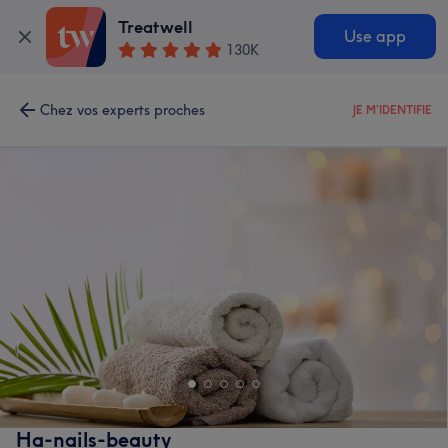
Treatwell
Use app
130K
Chez vos experts proches
JE M'IDENTIFIE
Ha-nails-beauty