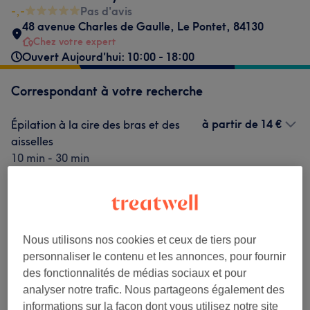
-,-
Pas d'avis
48 avenue Charles de Gaulle
,
Le Pontet
,
84130
Chez votre expert
Ouvert Aujourd'hui: 10:00 - 18:00
Correspondant à votre recherche
à partir de
14 €
Épilation à la cire des bras et des
aisselles
10 min - 30 min
Ma prestation en détail...
10 €
Épilation à la cire du visage
10 min
Ma prestation en détail...
14 €
Épilation à la cire des sourcils et
Nous utilisons nos cookies et ceux de tiers pour
Sélectionner
des lévres
personnaliser le contenu et les annonces, pour fournir
30 min
Ma prestation en détail...
des fonctionnalités de médias sociaux et pour
analyser notre trafic. Nous partageons également des
informations sur la façon dont vous utilisez notre site