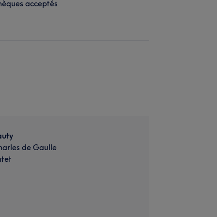
hèques acceptés
auty
arles de Gaulle
tet