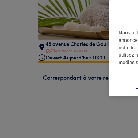
Nous util
annonces
48 avenue Charles de Gaulle
,
Le Pontet
notre tr
Chez votre expert
utilisez 
Ouvert Aujourd'hui: 10:00 - 20:00
médias s
Correspondant à votre recherche