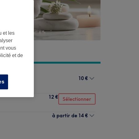
 et les
alyser
ont vous
icité et de
10 €
es
12 €
Sélectionner
à partir de
14 €