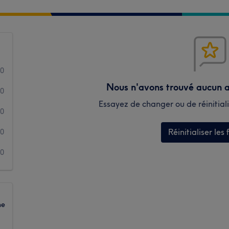
0
Nous n'avons trouvé aucun a
0
Essayez de changer ou de réinitialis
0
Réinitialiser les f
0
0
ne