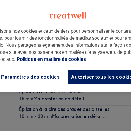
isons nos cookies et ceux de tiers pour personnaliser le contenu
, pour fournir des fonctionnalités de médias sociaux et pour an
,
84130
afic. Nous partageons également des informations sur la façon d
notre site avec nos partenaires en matière d'analyse web, de publ
ociaux.
Politique en matière de cookies
Épilation à la cire du visage
Paramètres des cookies
Autoriser tous les cooki
10 min
Ma prestation en détail...
Épilation à la cire des sourcils
15 min
Ma prestation en détail...
Épilation à la cire des bras et des aisselles
10 min - 30 min
Ma prestation en détail...