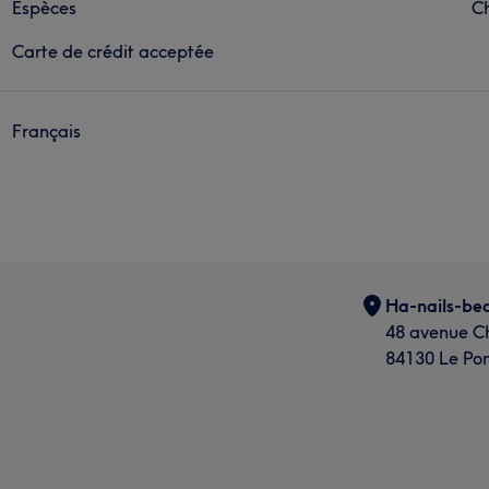
Espèces
C
Carte de crédit acceptée
Français
Ha-nails-be
48 avenue Ch
84130 Le Pon