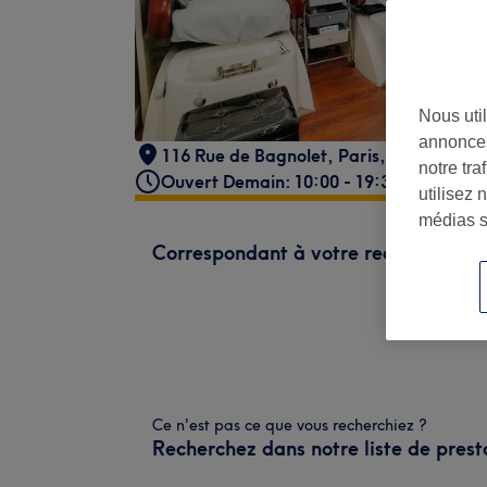
Nous util
annonces
116 Rue de Bagnolet
,
Paris
,
75020
notre tr
Ouvert Demain: 10:00 - 19:30
utilisez 
médias s
Correspondant à votre recherche
Ce n'est pas ce que vous recherchiez ?
Recherchez dans notre liste de prest