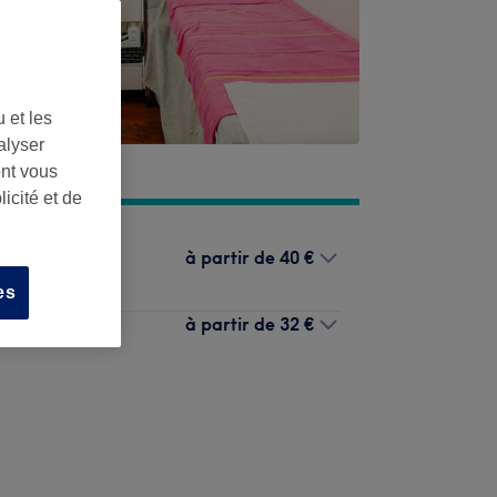
 et les
alyser
ont vous
icité et de
à partir de
40 €
anent
es
à partir de
32 €