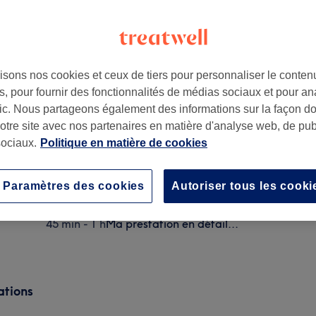
isons nos cookies et ceux de tiers pour personnaliser le contenu
, pour fournir des fonctionnalités de médias sociaux et pour an
afic. Nous partageons également des informations sur la façon d
notre site avec nos partenaires en matière d'analyse web, de publ
ociaux.
Politique en matière de cookies
Résine - Pose d'ongles et pose de vernis semi-perm
1 h - 1 h 30 min
Ma prestation en détail...
Paramètres des cookies
Autoriser tous les cooki
Résine - Pose d'ongles et pose de vernis simple
45 min - 1 h
Ma prestation en détail...
ations