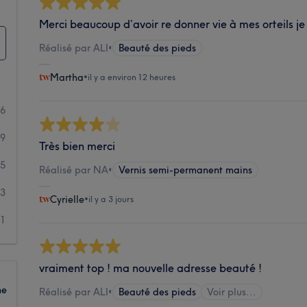
Merci beaucoup d’avoir re donner vie à mes orteils
Réalisé par ALI
•
Beauté des pieds
Martha
•
il y a environ 12 heures
16
49
Très bien merci
35
Réalisé par NA
•
Vernis semi-permanent mains
13
Cyrielle
•
il y a 3 jours
21
vraiment top ! ma nouvelle adresse beauté !
ne
Réalisé par ALI
•
Beauté des pieds
Voir plus...