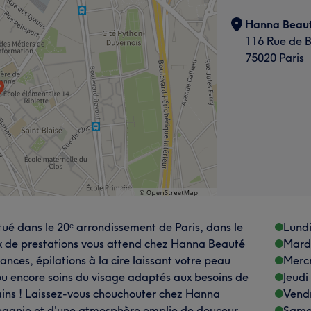
Hanna Beau
116 Rue de 
75020 Paris
tué dans le 20ᵉ arrondissement de Paris, dans le
Lund
ix de prestations vous attend chez Hanna Beauté
Mard
nces, épilations à la cire laissant votre peau
Merc
ou encore soins du visage adaptés aux besoins de
Jeudi
ains ! Laissez-vous chouchouter chez Hanna
Vend
mpagnie et d'une atmosphère emplie de douceur.
Same