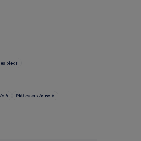
es pieds
/e
6
Méticuleux/euse
6