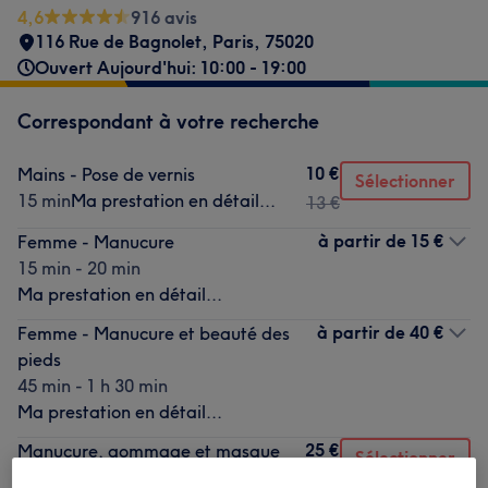
4,6
916 avis
116 Rue de Bagnolet
,
Paris
,
75020
Ouvert Aujourd'hui: 10:00 - 19:00
Correspondant à votre recherche
10 €
Mains - Pose de vernis
Sélectionner
15 min
Ma prestation en détail...
13 €
à partir de
15 €
Femme - Manucure
15 min - 20 min
Ma prestation en détail...
à partir de
40 €
Femme - Manucure et beauté des
pieds
45 min - 1 h 30 min
Ma prestation en détail...
25 €
Manucure, gommage et masque
Sélectionner
40 min
Ma prestation en détail...