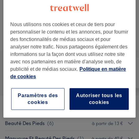
à partir de
45 €
Mains - Baby Boomer
50 min - 1 h
Ma prestation en détail...
Nous utilisons nos cookies et ceux de tiers pour
personnaliser le contenu et les annonces, pour fournir
Ce n'est pas ce que vous recherchiez ?
des fonctionnalités de médias sociaux et pour
Recherchez dans notre liste de prestations
analyser notre trafic. Nous partageons également des
informations sur la façon dont vous utilisez notre site
avec nos partenaires en matière d'analyse web, de
publicité et de médias sociaux.
Politique en matière
Manucure et
de cookies
Tout
Épilation
Beauté des pieds
Paramètres des
Autoriser tous les
cookies
cookies
Manucure
(
5
)
à partir de 10 €
Beauté Des Pieds
(
6
)
à partir de 13 €
Manucure Et Beauté Des Pieds
(
1
)
à partir de 40 €