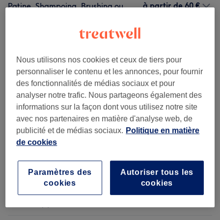
à partir de
60 €
Patine, Shampoing, Brushing ou
Séchage
1 h 25 min - 1 h 55 min
Ma prestation en détail...
à partir de
81 €
Patine, Shampoing, Coupe et
Nous utilisons nos cookies et ceux de tiers pour
Brushing ou Séchage
personnaliser le contenu et les annonces, pour fournir
1 h 25 min - 1 h 55 min
des fonctionnalités de médias sociaux et pour
Ma prestation en détail...
analyser notre trafic. Nous partageons également des
informations sur la façon dont vous utilisez notre site
avec nos partenaires en matière d'analyse web, de
Ce n'est pas ce que vous recherchiez ?
publicité et de médias sociaux.
Politique en matière
Recherchez dans notre liste de prestations
de cookies
Information Importante
(
1
)
1 €
Paramètres des
Autoriser tous les
cookies
cookies
Femme - Coupe De Cheveux Et
à partir de 27 €
Coiffure
(
2
)