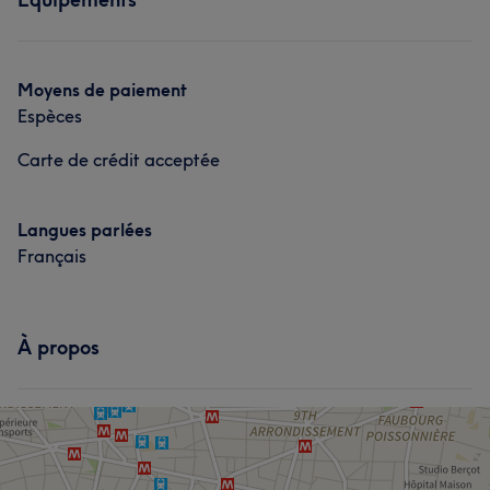
Coiffure
L'avis de nos clients sur Sevan
Moyens de paiement
Espèces
Efficace
5
Carte de crédit acceptée
Langues parlées
Français
À propos