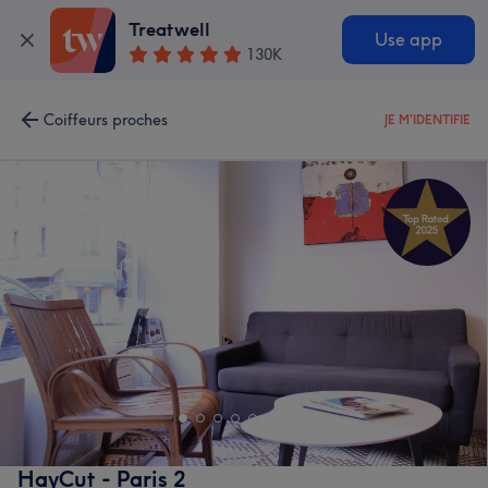
Treatwell
Use app
130K
Coiffeurs proches
JE M'IDENTIFIE
HayCut - Paris 2