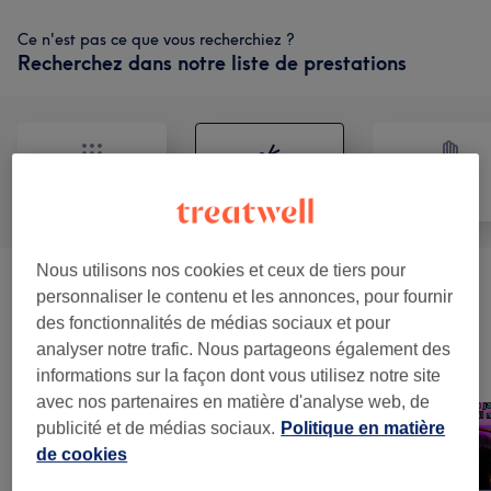
Ce n'est pas ce que vous recherchiez ?
Recherchez dans notre liste de prestations
Tout
Coiffure
Massage
Nous utilisons nos cookies et ceux de tiers pour
Head Spa Japonais
(
8
)
à partir de 50 €
personnaliser le contenu et les annonces, pour fournir
des fonctionnalités de médias sociaux et pour
analyser notre trafic. Nous partageons également des
Notre travail
informations sur la façon dont vous utilisez notre site
Appuyez sur l'image pour voir plus de détails
avec nos partenaires en matière d'analyse web, de
publicité et de médias sociaux.
Politique en matière
de cookies