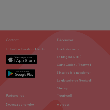
Contact
Découvrez
La boîte à Questions Clients
Guide des soins
Le blog IDENTITÉ
Carte Cadeau Treatwell
S'inscrire à la newsletter
Le glossaire de Treatwell
Sitemap
Partenaires
Treatwell
Devenez partenaire
À propos