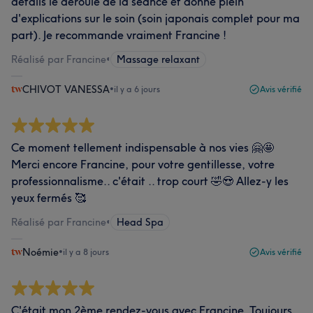
détails le déroulé de la séance et donne plein
d'explications sur le soin (soin japonais complet pour ma
part). Je recommande vraiment Francine !
Réalisé par Francine
•
Massage relaxant
CHIVOT VANESSA
•
il y a 6 jours
Avis vérifié
Ce moment tellement indispensable à nos vies 🤗🤩
Merci encore Francine, pour votre gentillesse, votre
professionnalisme.. c'était .. trop court 🤣😍 Allez-y les
yeux fermés 🥰
Réalisé par Francine
•
Head Spa
Noémie
•
il y a 8 jours
Avis vérifié
C'était mon 2ème rendez-vous avec Francine. Toujours