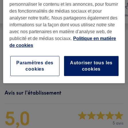
personnaliser le contenu et les annonces, pour fournir
des fonctionnalités de médias sociaux et pour
Épilation
Visage
Mas
analyser notre trafic. Nous partageons également des
informations sur la façon dont vous utilisez notre site
avec nos partenaires en matière d'analyse web, de
publicité et de médias sociaux.
Politique en matière
Soin Du Visage
(
7
)
à partir de 70 €
de cookies
Femme - Épilation À La Cire
(
1
)
à partir de 10 €
Paramètres des
Autoriser tous les
cookies
cookies
Beauté Du Regard
(
2
)
15 €
Avis sur l'établissement
5,0
5 avis