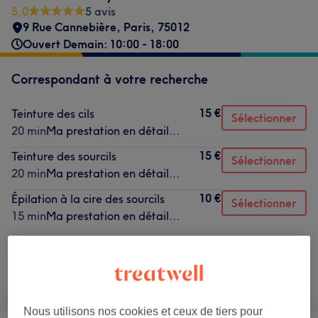
5,0
5 avis
9 Rue Cannebière
,
Paris
,
75012
Ouvert Demain: 10:00 - 18:00
Correspondant à votre recherche
15 €
Teinture des cils
Sélectionner
20 min
Ma prestation en détail...
15 €
Teinture des sourcils
Sélectionner
20 min
Ma prestation en détail...
10 €
Épilation à la cire des sourcils
Sélectionner
15 min
Ma prestation en détail...
Ce n'est pas ce que vous recherchiez ?
Recherchez dans notre liste de prestations
Nous utilisons nos cookies et ceux de tiers pour