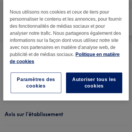
Nous utilisons nos cookies et ceux de tiers pour
personnaliser le contenu et les annonces, pour fournir
des fonctionnalités de médias sociaux et pour
Tout
Visage
Massage
analyser notre trafic. Nous partageons également des
informations sur la façon dont vous utilisez notre site
avec nos partenaires en matière d'analyse web, de
MASSAGES BIEN- ÊTRE ET
publicité et de médias sociaux.
Politique en matière
à partir de 35 €
GOMMAGES
(
13
)
de cookies
SOINS DU VISAGE
(
9
)
à partir de 65 €
Paramètres des
Autoriser tous les
cookies
cookies
RITUEL VISAGE ET CORPS
(
1
)
150 €
Avis sur l'établissement