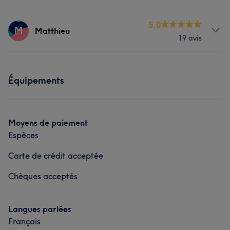
Corps
Massage
Prestations
5.0
M
Matthieu
19 avis
Corps
Visage
Massage
Prestations
Équipements
Corps
Visage
Massage
Moyens de paiement
Espèces
Carte de crédit acceptée
Chèques acceptés
Langues parlées
Français