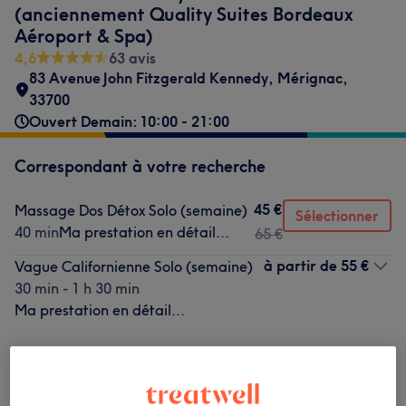
(anciennement Quality Suites Bordeaux
Aéroport & Spa)
4,6
63 avis
83 Avenue John Fitzgerald Kennedy
,
Mérignac
,
33700
Ouvert Demain: 10:00 - 21:00
Correspondant à votre recherche
45 €
Massage Dos Détox Solo (semaine)
Sélectionner
40 min
Ma prestation en détail...
65 €
à partir de
55 €
Vague Californienne Solo (semaine)
30 min - 1 h 30 min
Ma prestation en détail...
Ce n'est pas ce que vous recherchiez ?
Recherchez dans notre liste de prestations