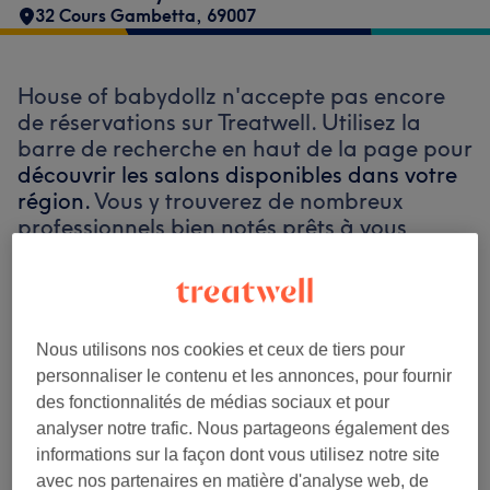
32 Cours Gambetta
,
69007
House of babydollz n'accepte pas encore
de réservations sur Treatwell. Utilisez la
barre de recherche en haut de la page pour
découvrir les salons disponibles dans votre
région.
Vous y trouverez de nombreux
professionnels bien notés prêts à vous
accueillir.
Trouver les meilleurs établissements
Nous utilisons nos cookies et ceux de tiers pour
autour de vous
personnaliser le contenu et les annonces, pour fournir
des fonctionnalités de médias sociaux et pour
analyser notre trafic. Nous partageons également des
informations sur la façon dont vous utilisez notre site
avec nos partenaires en matière d'analyse web, de
Recherchez sur Treatwell