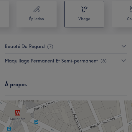
Épilation
Visage
Co
Beauté Du Regard
(
7
)
Maquillage Permanent Et Semi-permanent
(
6
)
À propos